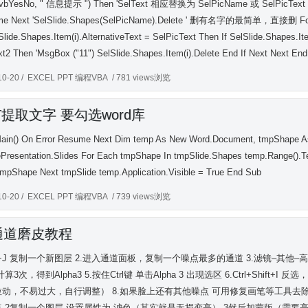
 vbYesNo, " 信息提示 ") Then 'SelText 相应替换为 SelPicName 或 SelPicText For E
me Next 'SelSlide.Shapes(SelPicName).Delete ' 删有名字的最简单，直接删 F
lSlide.Shapes.Item(i).AlternativeText = SelPicText Then If SelSlide.Shapes.I
xt2 Then 'MsgBox ("11") SelSlide.Shapes.Item(i).Delete End If Next Next End
10-20 /
EXCEL PPT 编程VBA
/ 781 views浏览
T提取文字 要勾选word库
ain() On Error Resume Next Dim temp As New Word.Document, tmpShape As 
ePresentation.Slides For Each tmpShape In tmpSlide.Shapes temp.Range().
tmpShape Next tmpSlide temp.Application.Visible = True End Sub
10-20 /
EXCEL PPT 编程VBA
/ 739 views浏览
通道磨皮教程
trl+J 复制一个新图层 2.进入通道面板，复制一个噪点最多的通道 3.滤镜–其他
算3次，得到Alpha3 5.按住Ctrl键 单击Alpha 3 出现选区 6.Ctrl+Shift+I
拉动，不易过大，自行调整） 8.如果脸上还有其他噪点 可用修复画笔等工具去除
点 2复制一个图层 设置属性为 滤色（其实就是无损变亮） 3然后加蒙版（需要