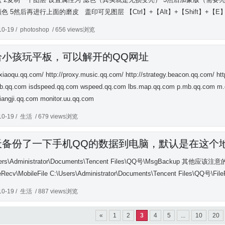
色 5然后再进行上面的磨皮 盖印可见图层 【Ctrl】+【Alt】+【Shift】+【E
10-19 /
photoshop
/ 656 views浏览
给小孩玩平板，可以解开的QQ网址
//xiaoqu.qq.com/ http://proxy.music.qq.com/ http://strategy.beacon.qq.com/ 
ub.qq.com isdspeed.qq.com wspeed.qq.com lbs.map.qq.com p.mb.qq.com m.q
xiangji.qq.com monitor.uu.qq.com
10-19 /
生活
/ 679 views浏览
天备份了一下手机QQ的数据到电脑，默认是在这个
ers\Administrator\Documents\Tencent Files\QQ号\MsgBackup 其他应该注意的地
eRecv\MobileFile C:\Users\Administrator\Documents\Tencent Files\QQ号\File
10-19 /
生活
/ 887 views浏览
«
1
2
3
4
5
...
10
20