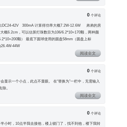
0
个评论
C24-42V 300mA 计算得功率大概7.2W-12.6W 弟弟的房
6.2cm，可以估算灯珠数目为106/6.2*10=170颗，两种颜
4/6.2*10=200颗） 最底下圆球使用的圆盘58mm（圆盘上标
6.4W-44W
阅读全文
0
个评论
，输入后会显示一个小点，此点不显眼。 在“替换为”一栏中，无需输入
去除。
阅读全文
0
个评论
个半小时，10点半我去接他，楼上锁门了，找不到他，楼下我转