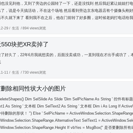
圈也没见到他，又到了旁边的公园转了一下，还是没找到 然后我赶紧让姐姐打
练了，说是今天搞活动，不在这个场地 然后看到旁边京东电器店有个摄像头刚
后不久就下来了 看到我不在之后，他在门前转了好多圈，这时候老妈打电话给
12-29 /
生活
/ 894 views浏览
550块把XR卖掉了
挂了好久了，22年6月我就想卖的，后面没卖成功，一直到现在才出手成功了，
流
11-11 /
生活
/ 730 views浏览
PT删除相同性状大小的图片
eleteShapes() Dim SelSlide As Slide 'Dim SelPicName As String ' 控
xt1 As String ' 文本框 Dim SelText2 As String ' 文本框 Dim i As Long If Activ
除的形状！ ") Else ' SelPicName = ActiveWindow.Selection.ShapeRange
eWindow.Selection.ShapeRange.AlternativeText SelText1 = ActiveWindow.Se
eWindow.Selection.ShapeRange.Height If vbYes = MsgBox(" 是否要删除所