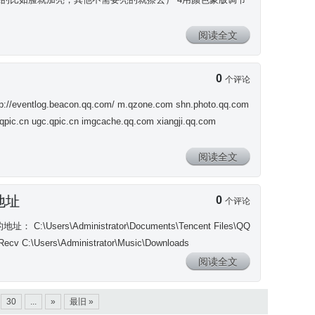
】
阅读全文
0
个评论
http://eventlog.beacon.qq.com/ m.qzone.com shn.photo.qq.com
pic.cn ugc.qpic.cn imgcache.qq.com xiangji.qq.com
阅读全文
地址
0
个评论
址： C:\Users\Administrator\Documents\Tencent Files\QQ
Recv C:\Users\Administrator\Music\Downloads
阅读全文
30
...
»
最旧 »