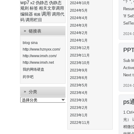
”？ ",
wp7
x2
伪静态
伪静态
2024年10月
规则
标签
相关文章调用
Resu
2024年5月
调用
编辑器
调用代
视频
'If Se
2024年4月
码
调用栏目
SelTe
2024年3月
链接表
2024年2月
2024-
2024年1月
blog sina
2023年12月
PP
http://www.hznyxx.com/
2023年11月
http://www.imxh.com/
Sub M
http://www.imxh.net
2023年10月
Activ
我的网络硬盘
2023年9月
Next 
药学吧
2023年6月
2023年5月
2024-
分类
2023年4月
分
2023年3月
ps
类
2023年2月
1.C
2023年1月
光） 计
2022年11月
稍微
的斑