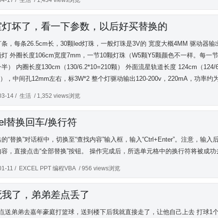
04-17 /
生活
/ 1,434 views浏览
室灯坏了，看一下参数，以后好买替换的
条，每条26.5cm长，30颗led灯珠，一般灯珠是3V的 宽度大概4MM 驱动器输出D
灯 外圈长度106cm宽度7mm，一节10颗灯珠（W5颗Y5颗颜色不一样。每一节大概
半） 内圈长度130cm（130/6.2*10=210颗） 外面流星轨道长度 124cm（12
M），中间孔12mm左右，标3W*2 整个灯驱动输出120-200v，220mA，功率约为2
03-14 /
生活
/ 1,352 views浏览
cel替换回车/换行符
的“替换”对话框中，切换至“查找内容”输入框，输入“Ctrl+Enter”。注意
内容，直接点击“全部替换”按钮。 操作完成后，所选单元格中的换行符将被成功
01-11 /
EXCEL PPT 编程VBA
/ 956 views浏览
死我了，弟弟差点丢了
9点送弟弟去嘉年豪庭打篮球，送到楼下后我就直接走了，让他自己上去 打球1