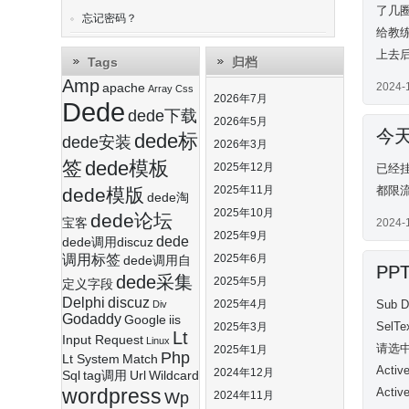
了几
忘记密码？
给教
上去
Tags
归档
Amp
2024-
apache
Array
Css
2026年7月
Dede
dede下载
2026年5月
今天
dede标
dede安装
2026年3月
签
dede模板
2025年12月
已经
2025年11月
都限
dede模版
dede淘
2025年10月
dede论坛
宝客
2024-
2025年9月
dede
dede调用discuz
调用标签
2025年6月
dede调用自
P
dede采集
2025年5月
定义字段
Delphi
discuz
2025年4月
Sub D
Div
Godaddy
Google
iis
SelTe
2025年3月
Lt
Input Request
Linux
请选中待删
2025年1月
Php
Lt System
Match
Activ
2024年12月
Sql
tag调用
Url
Wildcard
wordpress
Activ
Wp
2024年11月