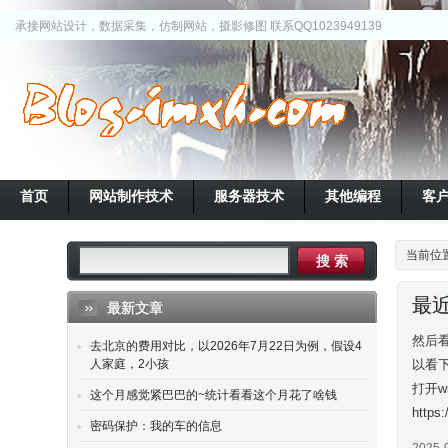
承接网站设计，数据采集，仿制网站，摄影修图 联系QQ1023949139
首页
网站制作技术
服务器技术
其他编程
客
当前位
最
最新文章
然后看
去北京的费用对比，以2026年7月22日为例，假设4
人家庭，2小孩
以看下
打开wi
这个月感觉紧巴巴的~统计看看这个月花了啥钱
https:
密码保护：我的车的信息