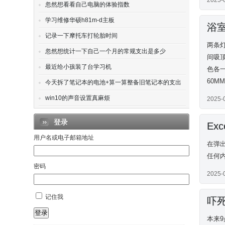
2025-
忽然想看看自己电脑的体验指数
学习维修华硕h81m-d主板
浴
记录一下摩托车打轮胎时间
两条灯
忽然想统计一下自己一个月的常规支出是多少
间吸顶
最近给小孩装了台学习机
色各一
60M
今天拆了笔记本的电池+算一算整备旧笔记本的支出
win10的声音设置真麻烦
2025-
登录
Ex
用户名或电子邮箱地址
在弹出
任何
密码
2025-
记住我
吓
登录
本来