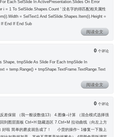
ach SelSlide In ActivePresentation.Slides On Error
or i = 1 To SelSlide.Shapes.Count ' 没名字的得匹配相关属性
tem(i).Width = SelText1 And SelSlide.Shapes.Item(i).Height =
 If End If End Sub
阅读全文
0
个评论
Shape, tmpSlide As Slide For Each tmpSlide In
Text = temp.Range() + tmpShape.TextFrame.TextRange.Text
阅读全文
0
个评论
–高反差保留 （我一般设数值13） 4.图像–计算 （混合模式选择强
 反选，回到图层面板 Ctrl+H 隐藏选区 7.Ctrl+M 拉动曲线（向左上方
 好啦 简单的磨皮就告成了！ 小货的操作~ 1修复一下脸上
亮的比如脸就加亮，其他不需要亮的就擦去） 4用颜色蒙版调节