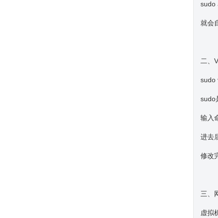
sudo 
就会
二、V
sudo
sud
输入
进去
修改
三、
虚拟