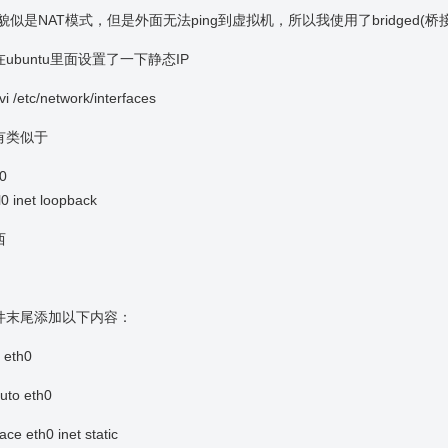
似是NAT模式，但是外面无法ping到虚拟机，所以我使用了bridged(桥
ubuntu里面设置了一下静态IP
vi /etc/network/interfaces
有类似于
l0
 l0 inet loopback
西
件末尾添加以下内容：
th0
o eth0
 eth0 inet static