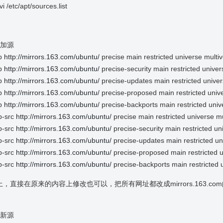
i /etc/apt/sources.list
添加源
b
http://mirrors.163.com/ubuntu/
precise main restricted universe multi
b
http://mirrors.163.com/ubuntu/
precise-security main restricted univer
b
http://mirrors.163.com/ubuntu/
precise-updates main restricted univer
b
http://mirrors.163.com/ubuntu/
precise-proposed main restricted univ
b
http://mirrors.163.com/ubuntu/
precise-backports main restricted univ
-src
http://mirrors.163.com/ubuntu/
precise main restricted universe m
-src
http://mirrors.163.com/ubuntu/
precise-security main restricted un
-src
http://mirrors.163.com/ubuntu/
precise-updates main restricted un
-src
http://mirrors.163.com/ubuntu/
precise-proposed main restricted u
-src
http://mirrors.163.com/ubuntu/
precise-backports main restricted 
，直接在原来的内容上修改也可以，把所有网址都改成mirrors.163.co
更新源