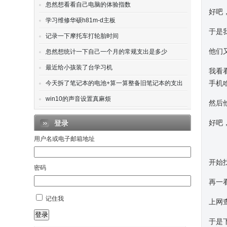
忽然想看看自己电脑的体验指数
好吧
学习维修华硕h81m-d主板
于是
记录一下摩托车打轮胎时间
他们
忽然想统计一下自己一个月的常规支出是多少
最近给小孩装了台学习机
我看
手机
今天拆了笔记本的电池+算一算整备旧笔记本的支出
win10的声音设置真麻烦
然后
好吧
登录
用户名或电子邮箱地址
开始找
密码
再一看
记住我
上网
登录
于是下了