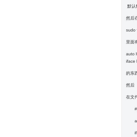
默认貌
然后在
sudo 
里面
auto 
iface
的东
然后
在文
# e
aut
iface