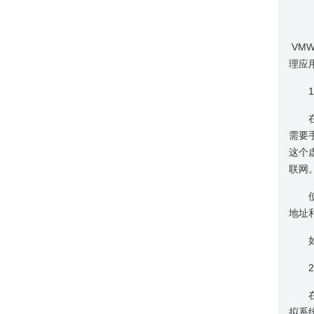
VMW
理应
1.b
在这
需要
这个
联网
使用
地址
如果
2.h
在某
拟系