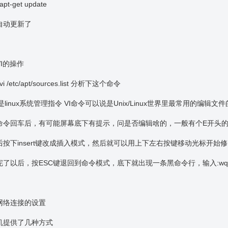
apt-get update
自动更新了
I的操作
 vi /etc/apt/sources.list 分析下这个命令
o是linux系统管理指令 VI命令可以说是Unix/Linux世界里最常用的编
命令回车后，有可能屏幕底下有提示，问是否编辑啥的，一般有个E开头的
后按下insert键改成插入模式，然后就可以用上下左右按键移动光标开始
完了以后，按ESC键退回到命令模式，底下就出现一条黑命令行，输入:wq
网络连接的设置
机提供了几种方式