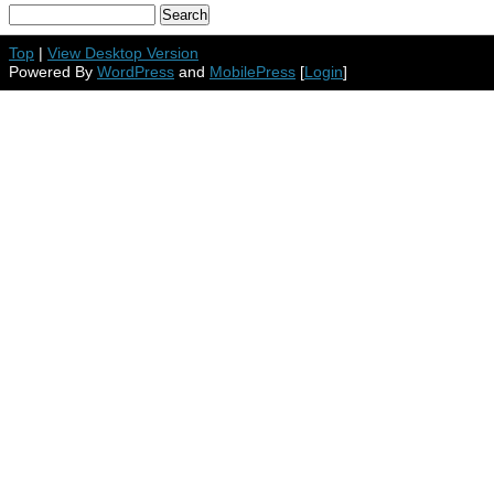
Top
|
View Desktop Version
Powered By
WordPress
and
MobilePress
[
Login
]