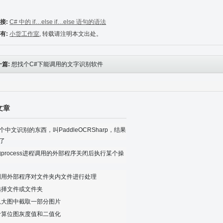
接:
C# 中的 if…else if…else 语句的语法
有:
小货工作室
, 转载请注明本文出处。
一篇:
想找个C#下能调用的文字识别软件
文章
个中文识别的东西，叫PaddleOCRSharp，结果
了
的process进程调用的外部程序关闭后执行某个操
 调用外部程序对文件夹内文件进行处理
 选择文件或文件夹
 从大图中截取一部分图片
 计算位图灰度值和二值化