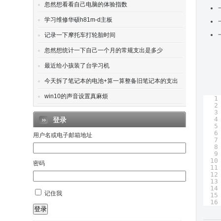
忽然想看看自己电脑的体验指数
学习维修华硕h81m-d主板
记录一下摩托车打轮胎时间
忽然想统计一下自己一个月的常规支出是多少
最近给小孩装了台学习机
今天拆了笔记本的电池+算一算整备旧笔记本的支出
win10的声音设置真麻烦
1
2
3
4
登录
5
6
用户名或电子邮箱地址
7
8
9
10
密码
11
12
13
14
记住我
15
16
登录