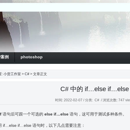
户案例
photoshop
置:
小货工作室
>
C#
> 文章正文
C# 中的 if…else if…e
时间: 2022-02-07 / 分类:
C#
/ 浏览次数: 747 vie
if
语句后可跟一个可选的
else if…else
语句，这可用于测试多种条件。
 if…else if…else 语句时，以下几点需要注意：