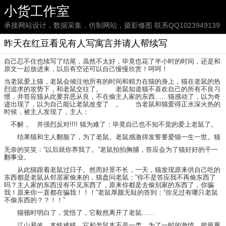
小货工作室
承接网站设计，数据采集，仿制网站，摄影修图 联系QQ1023949139
昨天在红豆看见有人写寓言并请人帮续写
自己忍不住也续写了结尾，虽然不太好，毕竟也花了半小时的时间，还是和
原文一起放进来，以后有空还可以自己慢慢欣赏！呵呵！
当老鼠爱上猫，老鼠会倾注他所有的时间和精力在猫的身上，猫在老鼠的热
烈追求的攻势下，和老鼠交往了。 老鼠知道猫不喜欢自己的所有不良习
惯，并答应猫从此要弃恶从良，不在偷主人家的东西……猫感动了，以为奇
迹出现了，以为自己能让老鼠改变了 。 当老鼠和猫爱得正水深火热的
时候，被主人发现了，主人：
不解， 并强烈反对!!!! 猫为难了：毕竟自己也不知不觉的爱上老鼠了。
结果猫和主人翻脸了，为了老鼠。老鼠感激得发誓要爱猫一生一世。猫
无奈的笑笑：“以后就你养我了。”老鼠拍拍胸脯，答应会为了猫好好的干一
翻事业。
从此猫跟着老鼠过日子。然而好景不长，一天，猫发现原来供自己吃的
东西都是老鼠从邻居家偷来的，猫盘问老鼠：“你不是答应我不再偷东西了
吗？主人家的东西没有不见东西了，原来你都是去偷别家的东西了，你骗
我！原来你一直都在骗我！！！”老鼠厚颜无耻的答到：“你见过有哪只老鼠
不偷东西的？？！！”
猫顿时明白了，觉悟了，它毅然离开了老鼠……
江山易改，本性难移。它和老鼠本不是一类，为了一时的激情，把最重