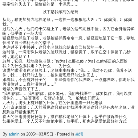
要亲情的失去了。留给猫的是一串深思……
——————————以下是我续写的结局————————————
从此，猫更加努力地抓老鼠，一边抓一边狠狠地大叫：“叫你骗我，叫你骗
我。”
过后的几天，他们终于又碰上了，老鼠的运气明显不佳，因为它全身瘦骨嶙
峋，似乎得了一场大病
猫轻易地抓住了老鼠，老鼠被猫抓得奄奄一息，猫轻蔑地望了它一眼，唰地
伸出了自己锋利无比的指甲，
也许过不了半秒钟，这只小老鼠就会结束自己短暂的一生。
这时候，一滴泪珠从老鼠的脸颊流过，猫察觉了，爪子在空中停留了几秒
钟，她迟疑了！
忽然，它疯一般地搂住老鼠：“你为什么那么傻？为什么偷邻居的东西给
我？为什么激我走？为什么……为什么……”
滚烫的眼泪滴在老鼠脸上，老鼠幽幽醒来：“我……我对不起你，我养不活
你，我……我只能去偷……被你发现后只能让你回去，
跟着我，不会有好日子的……那些偷给你的我没吃，一点都没吃，你走后我
再没偷过……真的没偷过……”
老鼠的声音低了下去。
“我相信你……我相信你，你不能死，我们去找医生，你要挺住，我可以救
活你的……”猫哽咽着，它背起老鼠，飞一般地出门而去
几天后，街头上有只猫的尸体，它的怀里抱着一只死老鼠……
人们议论纷纷：几天前看见这只猫到处找医生医治这只已经死去的老鼠，没
想到这只猫也饿死了……
春天的细雨纷纷扬扬落下，撒在猫和老鼠的尸体上，似乎在倾诉着什么……
如果你爱上一个人又不能给她幸福，放手吧，那也许是爱她最好的方式
By
admin
on 2005年03月5日 · Posted in
生活