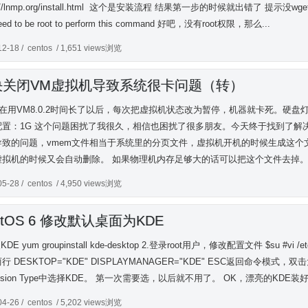
s://lnmp.org/install.html 这个是安装流程 结果第一步的时候就出错了 提示没wg
eed to be root to perform this command 好吧，没有root权限，那么...
12-18 /
centos
/ 1,651 views浏览
决关闭VM虚拟机导致系统很卡问题（转）
在用VM8.0.2时间长了以后，每次把虚拟机状态改为暂停，机器就卡死。硬盘灯常亮
置：1G 这个问题困扰了我很久，相信也困扰了很多朋友。今天终于找到了解决的方
导致的问题，vmem文件相当于系统里的分页文件，虚拟机开机的时候生成这
拟机的时候又会自动删除。 如果物理机内存足够大的话可以把这个文件去掉。 .
05-28 /
centos
/ 4,950 views浏览
ntOS 6 修改默认桌面为KDE
KDE yum groupinstall kde-desktop 2.登录root用户，修改配置文件 $su #
行 DESKTOP="KDE" DISPLAYMANAGER="KDE" ESC返回命令模式，双击大
ssion Type中选择KDE。 第一次需要选，以后就不用了。 OK，漂亮的KDE装好了
04-26 /
centos
/ 5,202 views浏览