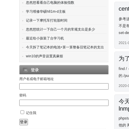
忽然想看看自己电脑的体验指数
ce
学习维修华硕h81m-d主板
参考这里
记录一下摩托车打轮胎时间
不是有X
忽然想统计一下自己一个月的常规支出是多少
set-
最近给小孩装了台学习机
2021-
今天拆了笔记本的电池+算一算整备旧笔记本的支出
win10的声音设置真麻烦
为
find
登录
的./pur
用户名或电子邮箱地址
2020-
密码
今天
lnm
记住我
php
登录
他的 