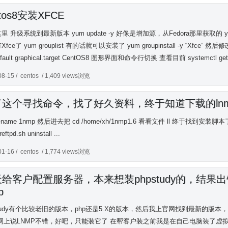
ntos8安装XFCE
 升级系统到最新版本 yum update -y 好像是增加源，从Fedora那里获取的 yum inst
fce了 yum grouplist 有的话就可以安装了 yum groupinstall -y “Xf
default graphical.target CentOS8 图形界面和命令行切换 查看目前 systemctl get
08-15 /
centos
/ 1,409 views浏览
了这个寻找命令，找了好久资料，终于知道下载的ln
 / -name 1nmp 然后进去把 cd /home/xh/1nmp1.6 看看文件 ll 终于找到安装脚本了
eftpd.sh uninstall ...
01-16 /
centos
/ 1,774 views浏览
给客户配置服务器，本来想装phpstudy的，结果
p
study有个比较老旧的版本，php还是5.X的版本，然后我上官网找到最新的
网上说LNMP不错，好吧，只能装它了 在帮客户装之前我是在自己电脑装了虚拟机测