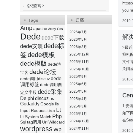
http
忘记密码？
you n
Tags
归档
2019-
Amp
apache
Array
Css
2026年7月
Dede
解
dede下载
2026年5月
dede标
dede安装
2026年3月
>最近
签
dede模板
2025年12月
拟机配
文件
2025年11月
dede模版
dede淘
关闭虚
2025年10月
dede论坛
宝客
2025年9月
dede
dede调用discuz
2016-
调用标签
2025年6月
dede调用自
dede采集
2025年5月
定义字段
Ce
Delphi
discuz
2025年4月
Div
Godaddy
Google
iis
1.安装
2025年3月
Lt
Input Request
Linux
如下两
2025年1月
Php
Lt System
Match
在Se
2024年12月
Sql
tag调用
Url
Wildcard
wordpress
Wp
2024年11月
2016-