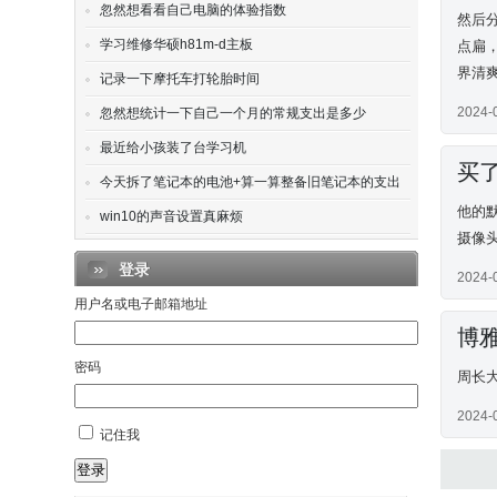
忽然想看看自己电脑的体验指数
然后分
学习维修华硕h81m-d主板
点扁
界清爽
记录一下摩托车打轮胎时间
2024-
忽然想统计一下自己一个月的常规支出是多少
最近给小孩装了台学习机
买
今天拆了笔记本的电池+算一算整备旧笔记本的支出
他的默认
win10的声音设置真麻烦
摄像头
登录
2024-
用户名或电子邮箱地址
博
密码
周长大
2024-
记住我
登录