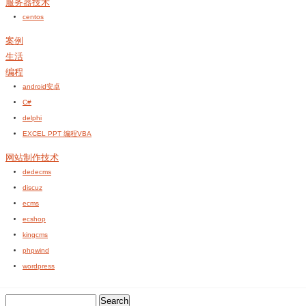
服务器技术
centos
案例
生活
编程
android安卓
C#
delphi
EXCEL PPT 编程VBA
网站制作技术
dedecms
discuz
ecms
ecshop
kingcms
phpwind
wordpress