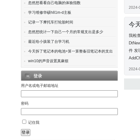
忽然想看看自己电脑的体验指数
2024-
学习维修华硕h81m-d主板
记录一下摩托车打轮胎时间
今
忽然想统计一下自己一个月的常规支出是多少
我检查
最近给小孩装了台学习机
DtN
件 发现
今天拆了笔记本的电池+算一算整备旧笔记本的支出
Add
win10的声音设置真麻烦
2024-
登录
用户名或电子邮箱地址
密码
记住我
登录