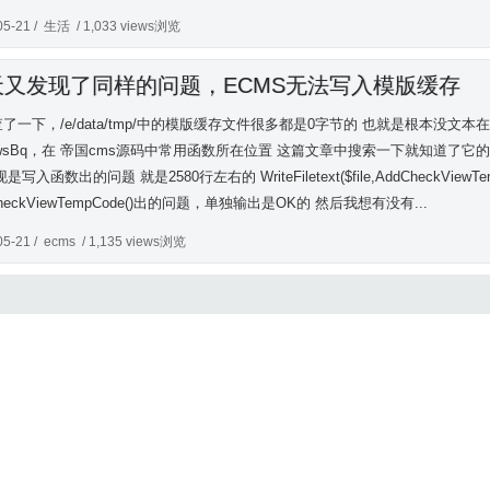
05-21 /
生活
/ 1,033 views浏览
天又发现了同样的问题，ECMS无法写入模版缓存
了一下，/e/data/tmp/中的模版缓存文件很多都是0字节的 也就是根本没
ewsBq，在 帝国cms源码中常用函数所在位置 这篇文章中搜索一下就知道了它的具体位置 在/e
是写入函数出的问题 就是2580行左右的 WriteFiletext($file,AddCheckViewTem
CheckViewTempCode()出的问题，单独输出是OK的 然后我想有没有...
05-21 /
ecms
/ 1,135 views浏览