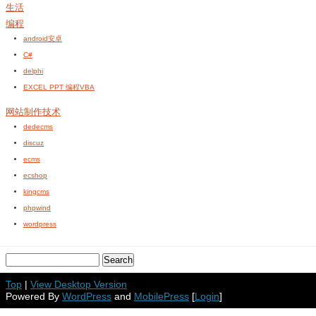
生活
编程
android安卓
C#
delphi
EXCEL PPT 编程VBA
网站制作技术
dedecms
discuz
ecms
ecshop
kingcms
phpwind
wordpress
Top
|
View Desktop Version
Powered By
WordPress
and
MobilePress
[
Login
]