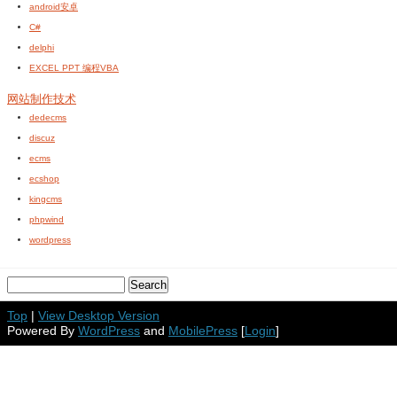
android安卓
C#
delphi
EXCEL PPT 编程VBA
网站制作技术
dedecms
discuz
ecms
ecshop
kingcms
phpwind
wordpress
Top
|
View Desktop Version
Powered By
WordPress
and
MobilePress
[
Login
]