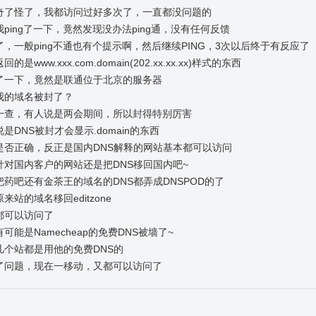
奇了怪了，我都访问过好多次了，一直都没问题的
我ping了一下，竟然发现没办法ping通，没有任何反馈
了，一般ping不通也有个提示啊，然后继续PING，3次以后终于有反应了
的是www.xxx.com.domain(202.xx.xx.xx)样式的东西
了一下，竟然是联通位于北京的服务器
我的域名被封了？
一查，有人说是两会期间，所以封得特别厉害
是DNS被封才会显示.domain的东西
是否正确，反正是国内DNS解释的网站基本都可以访问
针对国内客户的网站还是把DNS移回国内吧~
把药吧还有金茶王的域名的DNS都弄成DNSPOD的了
来站的域名移回editzone
都可以访问了
可能是Namecheap的免费DNS被墙了~
几个站都是用他的免费DNS的
了问题，现在一移动，又都可以访问了