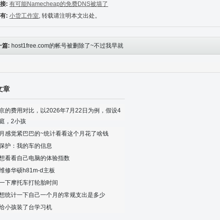
接:
有可能Namecheap的免费DNS被墙了
有:
小货工作室
, 转载请注明本文出处。
一篇:
host1free.com的帐号被删除了~不过我早就
成自己的域名了
文章
京的费用对比，以2026年7月22日为例，假设4
庭，2小孩
月感觉紧巴巴的~统计看看这个月花了啥钱
保护：我的车的信息
想看看自己电脑的体验指数
维修华硕h81m-d主板
一下摩托车打轮胎时间
想统计一下自己一个月的常规支出是多少
给小孩装了台学习机