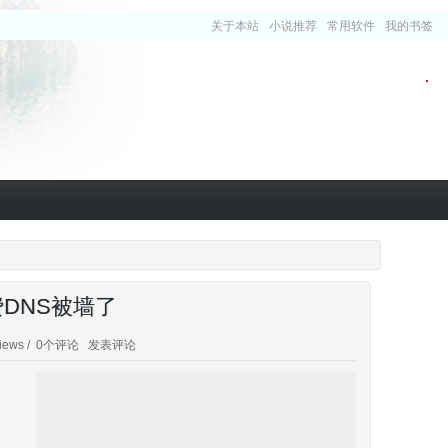
关于本站
小说推荐
常用软件
我的书签
费DNS被墙了
iews /
0个评论
发表评论