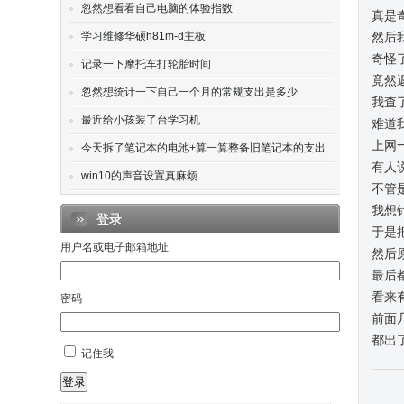
忽然想看看自己电脑的体验指数
真是
学习维修华硕h81m-d主板
然后
奇怪
记录一下摩托车打轮胎时间
竟然返回
忽然想统计一下自己一个月的常规支出是多少
我查
最近给小孩装了台学习机
难道
上网
今天拆了笔记本的电池+算一算整备旧笔记本的支出
有人说
win10的声音设置真麻烦
不管
我想
登录
于是
用户名或电子邮箱地址
然后原
最后
看来有
密码
前面
都出
记住我
登录