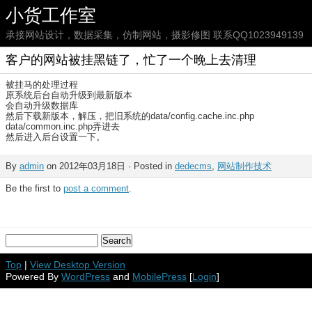
小货工作室
承接网站设计，数据采集，仿制网站，摄影修图 联系QQ1023949139
客户的网站被挂黑链了，忙了一个晚上去清理
被挂马的处理过程
原系统后台自动升级到最新版本
会自动升级数据库
然后下载新版本，解压，把旧系统的data/config.cache.inc.php
data/common.inc.php弄进去
然后进入后台设置一下。
By
admin
on 2012年03月18日 · Posted in
dedecms
,
网站制作技术
Be the first to
post a comment
.
Top
|
View Desktop Version
Powered By
WordPress
and
MobilePress
[
Login
]