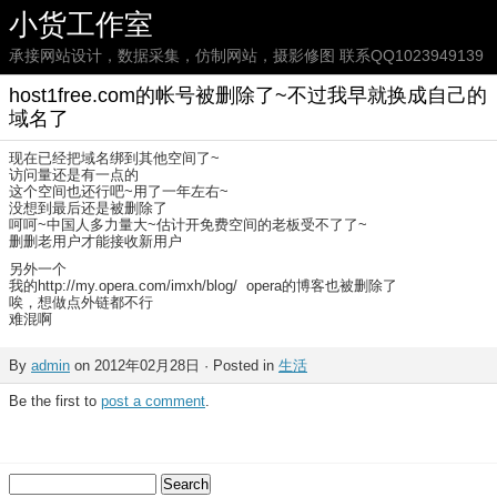
小货工作室
承接网站设计，数据采集，仿制网站，摄影修图 联系QQ1023949139
host1free.com的帐号被删除了~不过我早就换成自己的
域名了
现在已经把域名绑到其他空间了~
访问量还是有一点的
这个空间也还行吧~用了一年左右~
没想到最后还是被删除了
呵呵~中国人多力量大~估计开免费空间的老板受不了了~
删删老用户才能接收新用户
另外一个
我的http://my.opera.com/imxh/blog/ opera的博客也被删除了
唉，想做点外链都不行
难混啊
By
admin
on 2012年02月28日 · Posted in
生活
Be the first to
post a comment
.