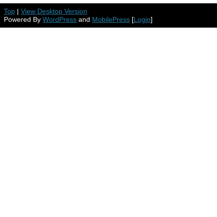
Top
|
View Desktop Version
Powered By
WordPress
and
MobilePress
[
Login
]