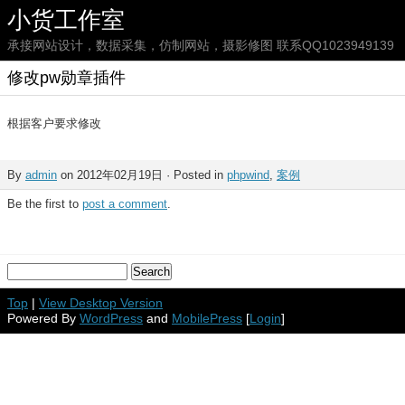
小货工作室
承接网站设计，数据采集，仿制网站，摄影修图 联系QQ1023949139
修改pw勋章插件
根据客户要求修改
By
admin
on 2012年02月19日 · Posted in
phpwind
,
案例
Be the first to
post a comment
.
Top
|
View Desktop Version
Powered By
WordPress
and
MobilePress
[
Login
]