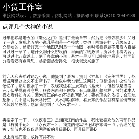
小货工作室
承接网站设计，数据采集，仿制网站，摄影修图 联系QQ1023949139
点评几个大神的小说
过年把鹅是老五的《造化之门》追到了最新章节，然后把《最强弃少》又过
了一遍，发现老五的小说几乎都是一个模式，类似于网游开挂，升级装B，
交易啥的，然后打完一个地图又到另一个地图，有时候看标题不用看内容都
可以过一章了，进什么洞什么密境的，里面的宝物必得，所以不用看内容，
可以过七八章以上，两千多章的小说，基本一星期可以唰唰地看完，前面部
分看看还有点意思，越后面越套路化，很快就没兴趣了
前几天和表弟讨论起小说，他提到了辰东，提到《神墓》《完美世界》，然
后说可惜这么久不出新书了，印象中我也看过这两部，但是没有什么情节的
记忆了，然后搜索了一下，发现我还看过辰东的《遮天》，但貌似是没看
完，似乎觉得没意思，很多东西都不解释，有点胡思乱想那样，可能跟本人
喜欢看科幻有关，因为真正的科幻不是乱写乱说，要有现实的依据，合理地
想象，而不是写得天马行空，又不加以解释。看辰东的作品就有某些情节莫
名其妙的感觉，然后我想到了《永夜君王》。
再搜索了一下，《永夜君王》是烟雨江南的作品，我比较喜欢他的两部作品
是《狩魔手记》、《永夜君王》。我觉的他写得还比较靠谱一点，合理的想
象，情节也不仅仅是网游般的升级装B、再升级再装B
以上有感而发，或许写得不对