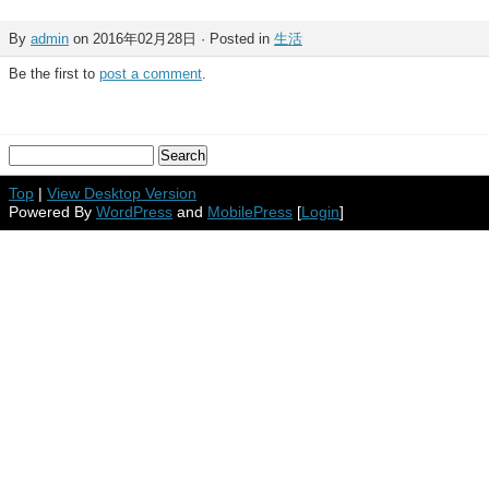
By
admin
on 2016年02月28日 · Posted in
生活
Be the first to
post a comment
.
Top
|
View Desktop Version
Powered By
WordPress
and
MobilePress
[
Login
]