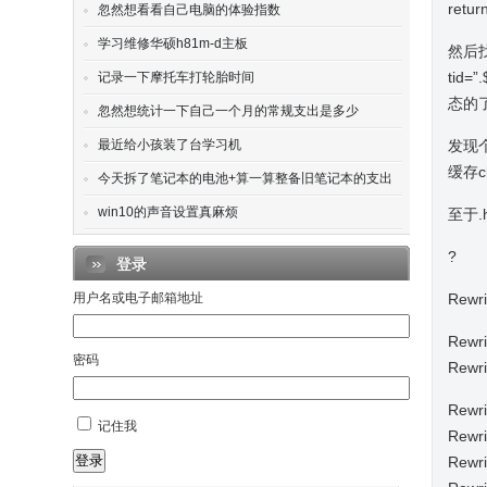
retu
忽然想看看自己电脑的体验指数
学习维修华硕h81m-d主板
然后找到
tid=
记录一下摩托车打轮胎时间
态的
忽然想统计一下自己一个月的常规支出是多少
最近给小孩装了台学习机
发现
缓存c
今天拆了笔记本的电池+算一算整备旧笔记本的支出
win10的声音设置真麻烦
至于.
?
登录
用户名或电子邮箱地址
Rewr
Rewr
密码
Rewr
Rewri
记住我
Rewri
登录
Rewri