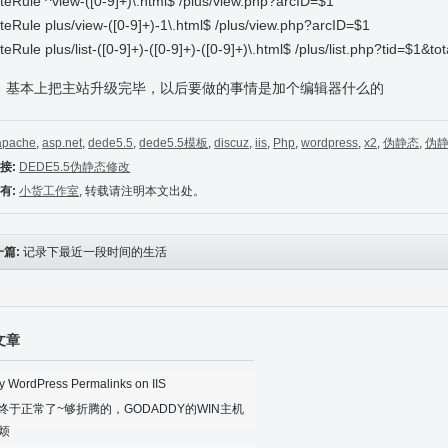
teRule ^view-([0-9]+)\.html$ /plus/view.php?arcID=$1
teRule plus/view-([0-9]+)-1\.html$ /plus/view.php?arcID=$1
teRule plus/list-([0-9]+)-([0-9]+)-([0-9]+)\.html$ /plus/list.php?tid=$1
，基本上把主站升级完毕，以后要做的事情是加个编辑器什么的
apache
,
asp.net
,
dede5.5
,
dede5.5模板
,
discuz
,
iis
,
Php
,
wordpress
,
x2
,
伪静态
,
伪
接:
DEDE5.5伪静态修改
有:
小货工作室
, 转载请注明本文出处。
一篇:
记录下最近一段时间的生活
文章
ty WordPress Permalinks on IIS
G终于正常了~够折腾的，GODADDY的WIN主机
烦