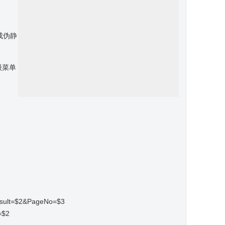
修改成伪静
级菜单
alresult=$2&PageNo=$3
=$2