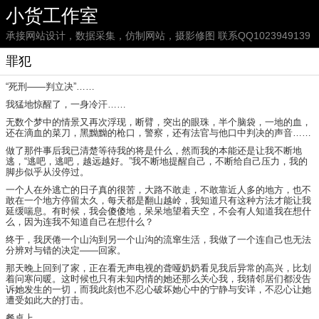
小货工作室
承接网站设计，数据采集，仿制网站，摄影修图 联系QQ1023949139
罪犯
“死刑——判立决”……
我猛地惊醒了，一身冷汗……
无数个梦中的情景又再次浮现，断臂，突出的眼珠，半个脑袋，一地的血，
还在滴血的菜刀，黑黝黝的枪口，警察，还有法官与他口中判决的声音……
做了那件事后我已清楚等待我的将是什么，然而我的本能还是让我不断地
逃，“逃吧，逃吧，越远越好。”我不断地提醒自己，不断给自己压力，我的
脚步似乎从没停过。
一个人在外逃亡的日子真的很苦，大路不敢走，不敢靠近人多的地方，也不
敢在一个地方停留太久，每天都是翻山越岭，我知道只有这种方法才能让我
延缓喘息。有时候，我会傻傻地，呆呆地望着天空，不会有人知道我在想什
么，因为连我不知道自己在想什么？
终于，我厌倦一个山沟到另一个山沟的流窜生活，我做了一个连自己也无法
分辨对与错的决定——回家。
那天晚上回到了家，正在看无声电视的聋哑奶奶看见我后异常的高兴，比划
着问寒问暖。这时候也只有未知内情的她还那么关心我，我猜邻居们都没告
诉她发生的一切，而我此刻也不忍心破坏她心中的宁静与安详，不忍心让她
遭受如此大的打击。
餐桌上……