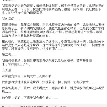
我咽着奶奶热好的饭菜，虽然是剩饭剩菜，感觉也是那么的香，比野地里的
烤地瓜还香千倍万倍，恍然间觉得眼睛很热，眼前一阵模糊，我赶快低下
头，怕让还在忙碌的奶奶看见。
我的房间……
四周很安静，我萎缩在墙脚，定定地望着室内挂着的裤子，几缕光线从窗外
影到裤子上，裤子四周发出幽光，感觉气氛是那么祥和。但是我心里异常排
斥这种色彩，很黯淡很黯淡,就如我的心一样，我很想离开这个世界，希望
以后再也不用看见这种惨淡的画面。
很久很久，我感觉自己渐渐溶入了这环境，冷漠着注视这一切，我已经分不
清我是那个人还是这个世界，这个世界似乎变得很简单很清晰，一切都那么
澄明，没有虚伪，没有奸诈，也没有“我”……
第二天……
我依然倚着墙，眼睛注视着那条偶尔被风吹动的裤子。警车呼啸而
来，“我”被抬上了车。
几天后……
法医鉴定报告：自然死亡，死因不明……
我依然冷漠地注视着这世界，注视着这一切，仿佛一切都没发生……
我准备离开了，最后一次去看奶奶，她躺在床上，满是皱纹的眼角还挂着泪
珠……
放心吧，奶奶，下辈子我会做个好人……