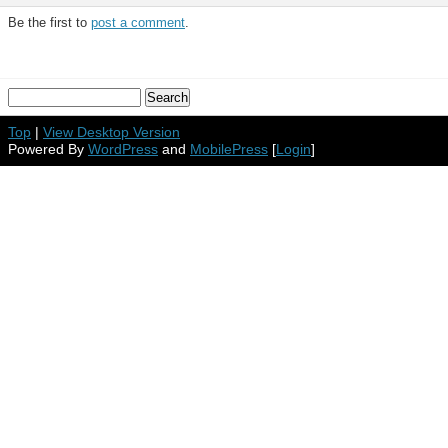
Be the first to
post a comment
.
Top
|
View Desktop Version
Powered By
WordPress
and
MobilePress
[
Login
]