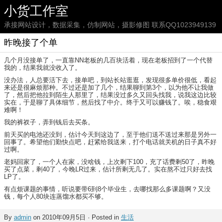
小货工作室
承接网站设计，数据采集，仿制网站，摄影修图 联系QQ1023949139
昨晚接了个单
几个月没接单了，一直靠NN老板的几百块活着，现在老板招到了一个代替
我的，结果我就没收入了。
没办法，人总要活下去，接单吧，到站长站逛逛，发现很多单价很低，看起
来还是很麻烦那种。不过还是加了几个，结果聊到第3个，以为他不让我做
了，然后把他拉到陌生人那里了，结果没过多久又回头找我，说我这边比较
实在，于是聊了具体细节，然后找了中介。终于又可以赚钱了。唉，稳食艰
难啊！
我的裤衩子，弄到钱后去买条。
前天买的电池还没到，估计今天到这边了，至于他们送不送过来那是另外一
回事了。希望他们勤快点吧，赶紧给我送来，打个电话就关机的日子真不好
过啊。
老妈回家了，一个人在家，没啥钱，上次剩下100，充了话费剩50了，昨晚
买了点菜，剩40了，今晚LR过来，估计所剩无几了。实在熬不过只好去找
LP了。
有点烦课题的事情，听说要带6到8个毕业生，去哪找那么多课题啊？又没
钱，每个人80块连蒸馏水都买不够。
By
admin
on 2010年09月5日 · Posted in
生活