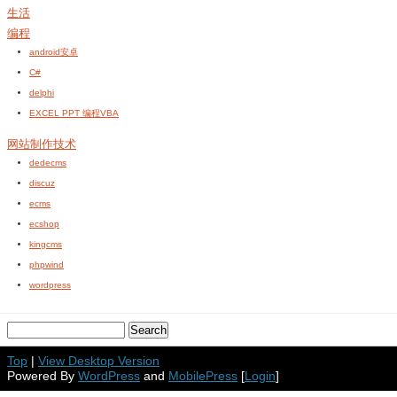
生活
编程
android安卓
C#
delphi
EXCEL PPT 编程VBA
网站制作技术
dedecms
discuz
ecms
ecshop
kingcms
phpwind
wordpress
Top
|
View Desktop Version
Powered By
WordPress
and
MobilePress
[
Login
]