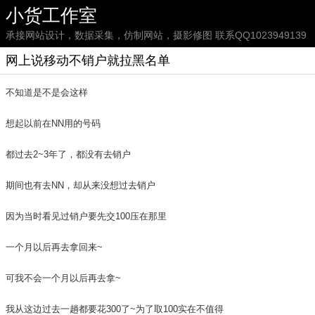
小货工作室
承接网站设计，数据采集，仿制网站，摄影修图 联系QQ1023949139
网上说移动不销户就拉黑名单
不知道是不是会这样
想起以前在NN用的号码
都过去2~3年了，都没有去销户
期间也有去NN，却从来没想过去销户
因为当时看见过销户要先交100压在那里
一个月以后再去拿回来~
可我不会一个月以后再去拿~
我从这边过去一趟都要花300了~为了取100实在不值得