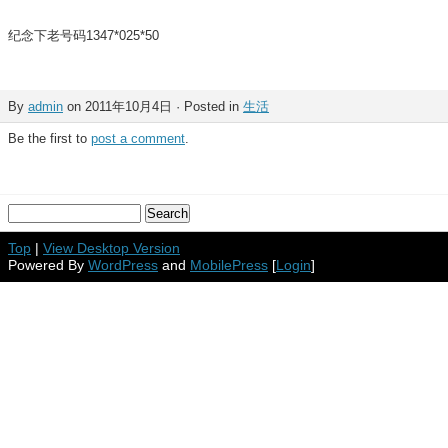
纪念下老号码1347*025*50
By
admin
on 2011年10月4日 · Posted in
生活
Be the first to
post a comment
.
Top
|
View Desktop Version
Powered By
WordPress
and
MobilePress
[
Login
]