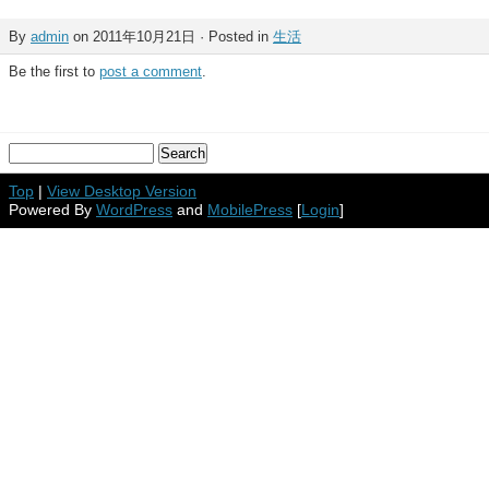
By
admin
on 2011年10月21日 · Posted in
生活
Be the first to
post a comment
.
Top
|
View Desktop Version
Powered By
WordPress
and
MobilePress
[
Login
]