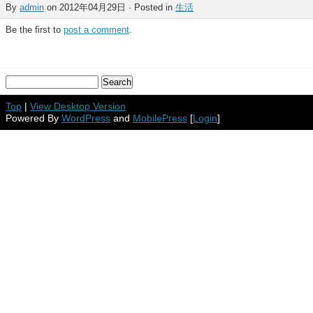
By
admin
on 2012年04月29日 · Posted in
生活
Be the first to
post a comment
.
Top
|
View Desktop Version
Powered By
WordPress
and
MobilePress
[
Login
]