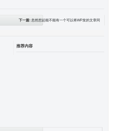
下一篇:
忽然想起能不能有一个可以将WP发的文章同
步发到QZONE上面去，竟然真的给我找到了
推荐内容