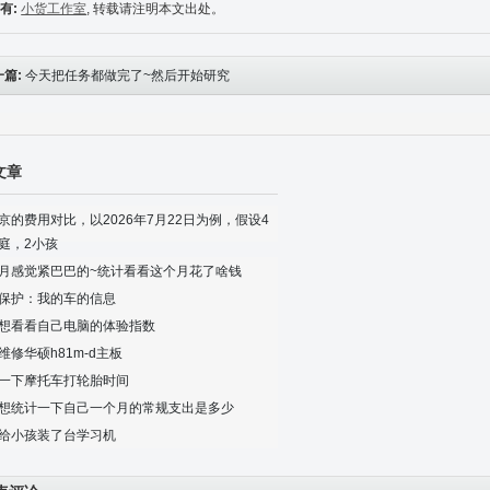
有:
小货工作室
, 转载请注明本文出处。
一篇:
今天把任务都做完了~然后开始研究
NCART
文章
京的费用对比，以2026年7月22日为例，假设4
庭，2小孩
月感觉紧巴巴的~统计看看这个月花了啥钱
保护：我的车的信息
想看看自己电脑的体验指数
维修华硕h81m-d主板
一下摩托车打轮胎时间
想统计一下自己一个月的常规支出是多少
给小孩装了台学习机