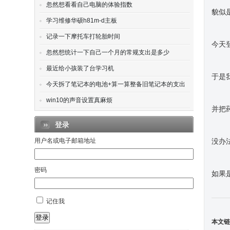
忽然想看看自己电脑的体验指数
貌似
学习维修华硕h81m-d主板
记录一下摩托车打轮胎时间
今天
忽然想统计一下自己一个月的常规支出是多少
最近给小孩装了台学习机
于是
今天拆了笔记本的电池+算一算整备旧笔记本的支出
win10的声音设置真麻烦
并把
登录
用户名或电子邮箱地址
没办
密码
如果
记住我
登录
本文链