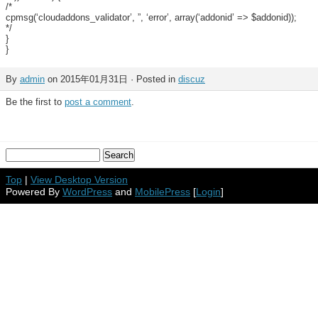
/*
cpmsg(‘cloudaddons_validator’, ”, ‘error’, array(‘addonid’ => $addonid));
*/
}
}
By
admin
on 2015年01月31日 · Posted in
discuz
Be the first to
post a comment
.
Top
|
View Desktop Version
Powered By
WordPress
and
MobilePress
[
Login
]