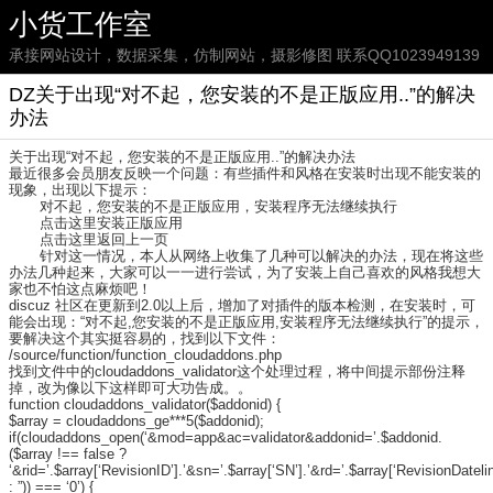
小货工作室
承接网站设计，数据采集，仿制网站，摄影修图 联系QQ1023949139
DZ关于出现“对不起，您安装的不是正版应用..”的解决
办法
关于出现“对不起，您安装的不是正版应用..”的解决办法
最近很多会员朋友反映一个问题：有些插件和风格在安装时出现不能安装的
现象，出现以下提示：
对不起，您安装的不是正版应用，安装程序无法继续执行
点击这里安装正版应用
点击这里返回上一页
针对这一情况，本人从网络上收集了几种可以解决的办法，现在将这些
办法几种起来，大家可以一一进行尝试，为了安装上自己喜欢的风格我想大
家也不怕这点麻烦吧！
discuz 社区在更新到2.0以上后，增加了对插件的版本检测，在安装时，可
能会出现：“对不起,您安装的不是正版应用,安装程序无法继续执行”的提示，
要解决这个其实挺容易的，找到以下文件：
/source/function/function_cloudaddons.php
找到文件中的cloudaddons_validator这个处理过程，将中间提示部份注释
掉，改为像以下这样即可大功告成。。
function cloudaddons_validator($addonid) {
$array = cloudaddons_ge***5($addonid);
if(cloudaddons_open(‘&mod=app&ac=validator&addonid=’.$addonid.
($array !== false ?
‘&rid=’.$array[‘RevisionID’].’&sn=’.$array[‘SN’].’&rd=’.$array[‘RevisionDatelin
: ”)) === ‘0’) {