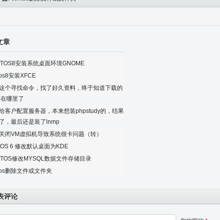
文章
NTOS8安装系统桌面环境GNOME
tos8安装XFCE
这个寻找命令，找了好久资料，终于知道下载的
mp在哪里了
给客户配置服务器，本来想装phpstudy的，结果
了，最后还是装了lnmp
关闭VM虚拟机导致系统很卡问题（转）
ntOS 6 修改默认桌面为KDE
NTOS修改MYSQL数据文件存储目录
ntos删除文件或文件夹
表评论