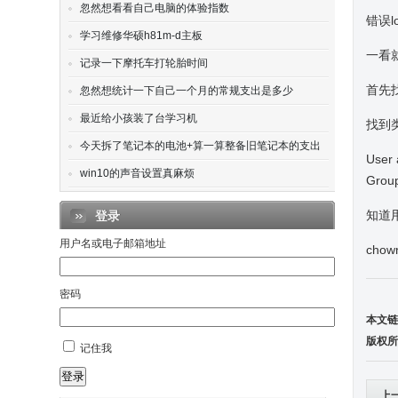
忽然想看看自己电脑的体验指数
错误lo
学习维修华硕h81m-d主板
一看
记录一下摩托车打轮胎时间
首先找到
忽然想统计一下自己一个月的常规支出是多少
最近给小孩装了台学习机
找到
今天拆了笔记本的电池+算一算整备旧笔记本的支出
User
win10的声音设置真麻烦
Grou
知道用
登录
用户名或电子邮箱地址
chown
密码
本文链
版权所
记住我
登录
上