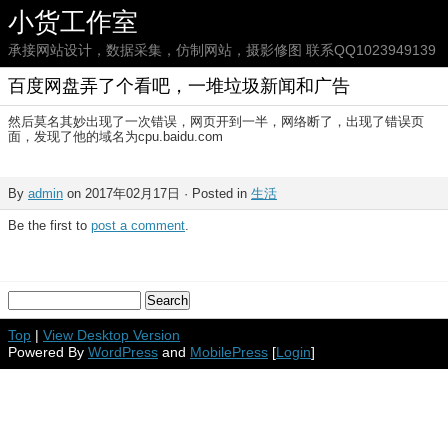
小货工作室
承接网站设计，数据采集，仿制网站，摄影修图 联系QQ1023949139
百度网盘弄了个看吧，一堆垃圾新闻和广告
然后莫名其妙出现了一次错误，网页开到一半，网络断了，出现了错误页
面，发现了他的域名为cpu.baidu.com
By
admin
on 2017年02月17日 · Posted in
生活
Be the first to
post a comment
.
Top
|
View Desktop Version
Powered By
WordPress
and
MobilePress
[
Login
]