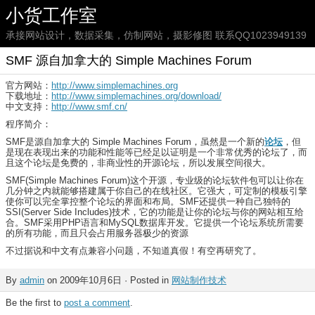
小货工作室
承接网站设计，数据采集，仿制网站，摄影修图 联系QQ1023949139
SMF 源自加拿大的 Simple Machines Forum
官方网站：
http://www.simplemachines.org
下载地址：
http://www.simplemachines.org/download/
中文支持：
http://www.smf.cn/
程序简介：
SMF是源自加拿大的 Simple Machines Forum，虽然是一个新的
论坛
，但
是现在表现出来的功能和性能等已经足以证明是一个非常优秀的论坛了，而
且这个论坛是免费的，非商业性的开源论坛，所以发展空间很大。
SMF(Simple Machines Forum)这个开源，专业级的论坛软件包可以让你在
几分钟之内就能够搭建属于你自己的在线社区。它强大，可定制的模板引擎
使你可以完全掌控整个论坛的界面和布局。SMF还提供一种自己独特的
SSI(Server Side Includes)技术，它的功能是让你的论坛与你的网站相互给
合。SMF采用PHP语言和MySQL数据库开发。它提供一个论坛系统所需要
的所有功能，而且只会占用服务器极少的资源
不过据说和中文有点兼容小问题，不知道真假！有空再研究了。
By
admin
on 2009年10月6日 · Posted in
网站制作技术
Be the first to
post a comment
.