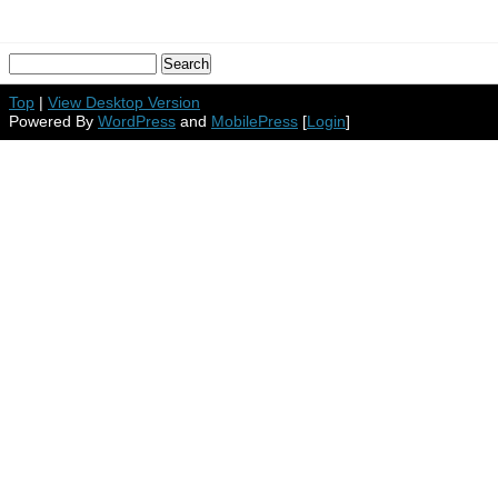
Top
|
View Desktop Version
Powered By
WordPress
and
MobilePress
[
Login
]