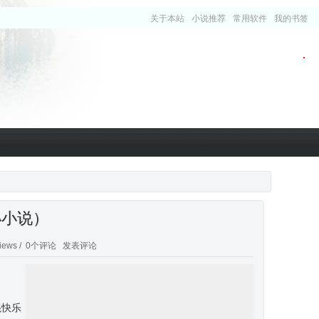
关于本站
小说推荐
常用软件
我的书签
小小说）
iews /
0个评论
发表评论
混快乐