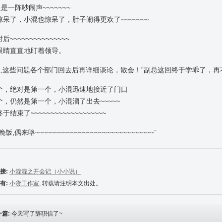
又是一阵吵闹声~~~~~~~
惊呆了，小混也惊呆了，肚子闹得更欢了~~~~~~~
后~~~~~~~~~~~~~~~
眼睛直直地盯着领导。
,恩,这些问题各个部门回去后再详细谈论，散会！”副总这回终于学乖了，再
个，绝对是第一个，小混迅速地接近了门口
个，仍然是第一个，小混溜了出去~~~~~
于结束了~~~~~~~~~~~~~~~~~~~
饭,偶来咯~~~~~~~~~~~~~~~~~~~~~~~~~~~~~~”
接:
小混混之开会记（小小说）
有:
小货工作室
, 转载请注明本文出处。
一篇:
今天写了辞职信了~