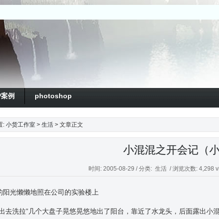
户案例
photoshop
置:
小货工作室
>
生活
> 文章正文
小混混之开会记（
时间: 2005-08-29 / 分类:
生活
/ 浏览次数: 4,298 v
的阳光懒懒地照在公司的实验楼上
拿出去洗拉”几个大盘子晃悠晃悠地出了阳台，靠近了水龙头，后面露出小