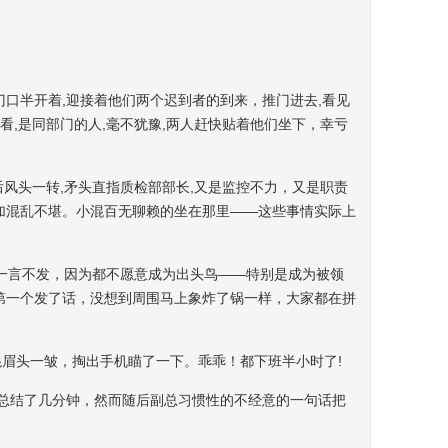
。
口半开着,迎接着他们两个迟到者的到来，推门进去,看见
看,是同部门的人,毫不犹豫,两人赶快贴着他们坐下，幸亏
后风头一转,矛头直指质检部部长,又是监控不力，又是职责
加混乱不堪。小混百无聊赖的坐在那里——这些事情实际上
都一言不发，因为都不愿意成为出头鸟——特别是成为被领
第一个发了话，没想到周围马上象炸了锅一样，大家都在拼
混眉头一皱，掏出手机瞄了一下。乖乖！都下班半小时了!
征性总结了几分钟，然而随后副总习惯性的不经意的一句话把