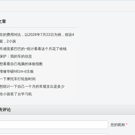
文章
京的费用对比，以2026年7月22日为例，假设4
庭，2小孩
月感觉紧巴巴的~统计看看这个月花了啥钱
保护：我的车的信息
想看看自己电脑的体验指数
维修华硕h81m-d主板
一下摩托车打轮胎时间
想统计一下自己一个月的常规支出是多少
给小孩装了台学习机
表评论
您的昵称
*