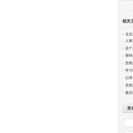
相关
去北
人家
这个
密码
忽然
学习
记录
忽然
最近
发