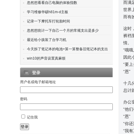
而满
忽然想看看自己电脑的体验指数
世界
学习维修华硕h81m-d主板
而有
记录一下摩托车打轮胎时间
这时
忽然想统计一下自己一个月的常规支出是多少
裤裆
最近给小孩装了台学习机
情。
今天拆了笔记本的电池+算一算整备旧笔记本的支出
“哦
因此
win10的声音设置真麻烦
“要
“恩”
登录
用户名或电子邮箱地址
十几
总计
密码
办公
“他
“恩”
记住我
“你
登录
“我