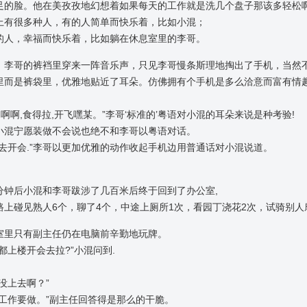
足的脸。他在美孜孜地幻想着如果每天的工作就是洗几个盘子那该多轻松
上有很多种人，有的人简单而快乐着，比如小混；
的人，幸福而快乐着，比如躺在休息室里的李哥。
，李哥的裤裆里穿来一阵音乐声，只见李哥慢条斯理地掏出了手机，当然
里而是裤袋里，优雅地贴近了耳朵。仿佛拥有个手机是多么洽意而富有情
哦,啊啊,食得拉,开飞嘿某。”李哥‘标准的’粤语对小混的耳朵来说是种考验!
小混宁愿装做不会说也绝不和李哥以粤语对话。
上去开会.”李哥以更加优雅的动作收起手机边用普通话对小混说道。
分钟后小混和李哥跋涉了几百米后终于回到了办公室,
路上碰见熟人6个，聊了4个，中途上厕所1次，看园丁浇花2次，试骑别人
室里只有副主任仍在电脑前辛勤地玩牌。
们都上楼开会去拉?”小混问到.
还没上去啊？”
有工作要做。”副主任回答得是那么的干脆。