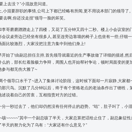
还要上去没？”小混故意问道。
上,小混要辞职的事情,公司上下都已经略有所闻,更不用说本部门的领导了
然要去啊,你还没走捏”领导一脸的坏笑。
和李哥磨磨蹭蹭走上了四楼，又花了五分钟又四十二秒。楼上小会议室的门
形会议桌旁边已经坐有很多人,甚至连旁边靠墙的椅子上也坐有一些,仔细一
场面比较激烈，大家没把注意力集中到他们身上!
早开始了!由副总担任主持,首先领导就最近的生产事故做了详细的描述,然
什么的，部长红着脸极力争辩，周围人也开始帮衬争论，顿时局面变的更
他参与都无伤大雅了~
,两个领导口水干了~进入了集体讨论阶段，这时候下面却一片寂静,大家
的那只鸟。沉默了几分钟以后，终于有个资格老点的老油条作出了牺牲，
地述说着自己的苦衷，互相指责对方的过错。
一分一秒过去了，他们却仍然没有任何停止的趋势。“咕”，肚子叫了，小
~~~咳~~~~~”其中一个副总咳了半天，大家总算把话给止住了，副总象
了半天的努力化为了乌有：“大家还有什么意见？”