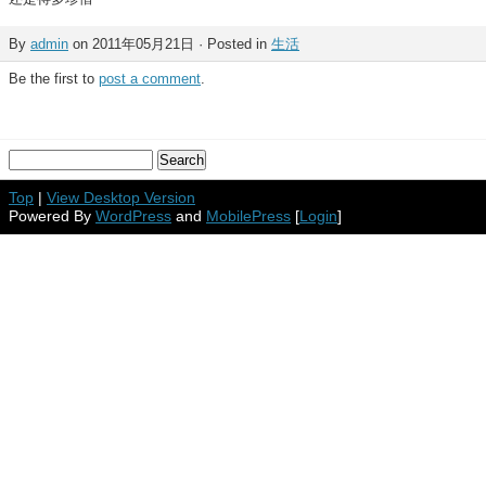
By
admin
on 2011年05月21日 · Posted in
生活
Be the first to
post a comment
.
Top
|
View Desktop Version
Powered By
WordPress
and
MobilePress
[
Login
]