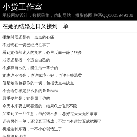
小货工作室
承接网站设计，数据采集，仿制网站，摄影修图 联系QQ1023949139
在她的结婚之日又接到一单
拒绝时候还是有一点点的心痛
不过现在一切已经成往事了
看到她依然迷人的笑容，心里反而平静了很多
老婆还是找一个适合自己的
不嫌弃自己的，能生活一辈子的
她也许不漂亮，也许家境不好，也许不够温柔
但是她能包容你的一切，包括优点与缺点
不会给你界定那么多的条条框框
最重要的是：她是属于你的
今天本来要去喝喜酒的，结果Q上信息不段
又接到了一旦生意，虽然钱不多，总好过天天无所事事
还有另外一单，还没真正谈成，不过也有超过五成把握了
机遇这种东西，一不小心就错过了
还是得多珍惜