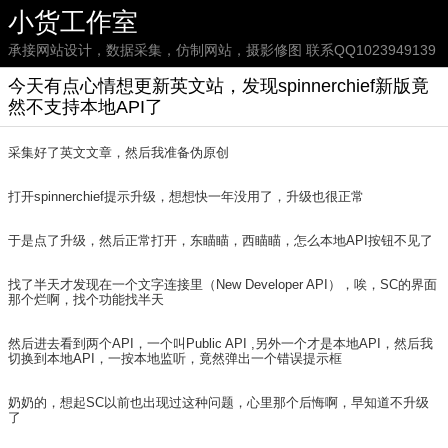
小货工作室
承接网站设计，数据采集，仿制网站，摄影修图 联系QQ1023949139
今天有点心情想更新英文站，发现spinnerchief新版竟
然不支持本地API了
采集好了英文文章，然后我准备伪原创
打开spinnerchief提示升级，想想快一年没用了，升级也很正常
于是点了升级，然后正常打开，东瞄瞄，西瞄瞄，怎么本地API按钮不见了
找了半天才发现在一个文字连接里（New Developer API），唉，SC的界面
那个烂啊，找个功能找半天
然后进去看到两个API，一个叫Public API ,另外一个才是本地API，然后我
切换到本地API，一按本地监听，竟然弹出一个错误提示框
奶奶的，想起SC以前也出现过这种问题，心里那个后悔啊，早知道不升级
了