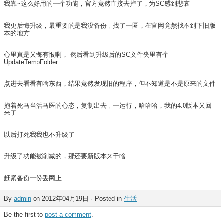
我靠~这么好用的一个功能，官方竟然直接去掉了，为SC感到悲哀
我更后悔升级，最重要的是我没备份，找了一圈，在官网竟然找不到下旧版
本的地方
心里真是又悔有恨啊， 然后看到升级后的SC文件夹里有个
UpdateTempFolder
点进去看看有啥东西，结果竟然发现旧的程序，但不知道是不是原来的文件
抱着死马当活马医的心态，复制出去，一运行，哈哈哈，我的4.0版本又回
来了
以后打死我我也不升级了
升级了功能被削减的，那还要新版本来干啥
赶紧备份一份丢网上
By
admin
on 2012年04月19日 · Posted in
生活
Be the first to
post a comment
.