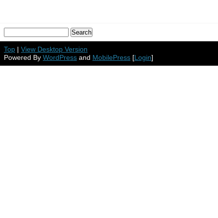
Top
|
View Desktop Version
Powered By
WordPress
and
MobilePress
[
Login
]