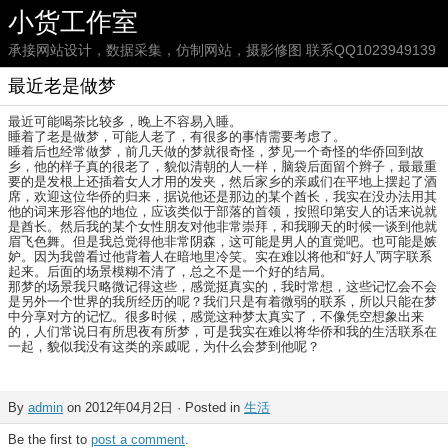
小货工作室
承接网站设计，数据采集，仿制网站，摄影修图 联系QQ1023949139
最近老是做梦
最近可能喝茶比较多，晚上不容易入睡。
睡着了老是做梦，可能人老了，有很多的事情需要考虑了。
睡着后也经常做梦，前几天做的梦就很奇怪，梦见一个奇怪的华侨回到故
乡，他的样子真的很老了，貌似清朝的人一样，脑袋后面留个辫子，最最重
要的是发根上还插着女人才用的发夹，然后家乡的亲戚们在平地上摆起了酒
席，欢迎这位华侨的归来，据说他还是那边的某个酋长，我实在没办法用其
他的词来形容他的地位，应该类似于部落的首领，按照印第安人的话来说就
是酋长。然后我的某个女性朋友对他非常崇拜，和我聊天的时候一谈到他就
眉飞色舞。但是我总觉得他非常阴森，这可能是男人的直觉吧。也可能是嫉
妒。因为我曾看过他背着人在暗地里冷笑。实在难以将他和“好人”两字联系
起来。后面的场景模糊不清了，总之不是一个好的结局。
那梦的场景我只略微记得这些，感觉挺真实的，我时常想，这些记忆会不会
是另外一个世界的我所经历的呢？我们只是有着微弱的联系，所以只能在梦
中分享对方的记忆。很多时候，感觉这种梦太真实了，不像凭空想象出来
的，人们常说日有所思夜有所梦，可是我实在难以将华侨和我的生活联系在
一起，貌似我没有这类的亲戚呢，为什么会梦到他呢？
By
admin
on 2012年04月2日 · Posted in
生活
Be the first to
post a comment
.