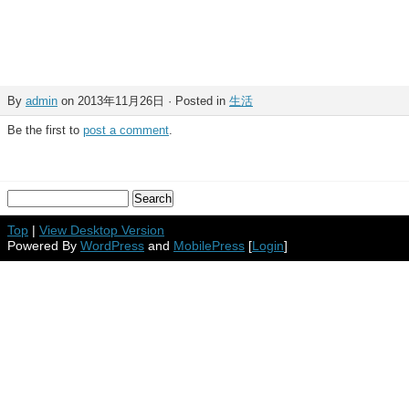
By
admin
on 2013年11月26日 · Posted in
生活
Be the first to
post a comment
.
Top
|
View Desktop Version
Powered By
WordPress
and
MobilePress
[
Login
]