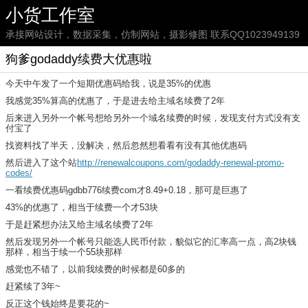
小货工作室
承接网站设计，数据采集，仿制网站，摄影修图 联系QQ1023949139
狗爹godaddy续费大优惠啦
今天中午发了一个短期优惠码给我，说是35%的优惠
我感觉35%算高的优惠了，于是进去给主域名续费了2年
后来进入另外一个帐号想给另外一个域名续费的时候，发现支付方式没有支
付宝了
找资料找了半天，没解决，然后忽然想看看有没有其他优惠码
然后进入了这个站
http://renewalcoupons.com/godaddy-renewal-promo-
codes/
一看续费优惠码gdbb776续费com才8.49+0.18，那可是巨惠了
43%的优惠了，相当于续费一个才53块
于是赶紧想办法又给主域名续费了2年
然后发现另外一个帐号只能选人民币付款，貌似它的汇率高一点，高2块钱
那样，相当于续一个55块那样
感觉也不错了，以前我续费的时候都是60多的
赶紧续了3年~
反正这个钱始终是要花的~