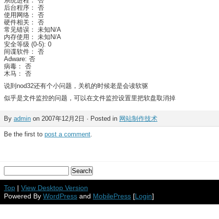
系统进程： 否
后台程序： 否
使用网络： 否
硬件相关： 否
常见错误： 未知N/A
内存使用： 未知N/A
安全等级 (0-5): 0
间谍软件： 否
Adware: 否
病毒： 否
木马： 否
说到nod32还有个小问题，关机的时候老是会读软驱
似乎是文件监控的问题，可以在文件监控设置里把软盘取消掉
By
admin
on 2007年12月2日 · Posted in
网站制作技术
Be the first to
post a comment
.
Top
|
View Desktop Version
Powered By
WordPress
and
MobilePress
[
Login
]