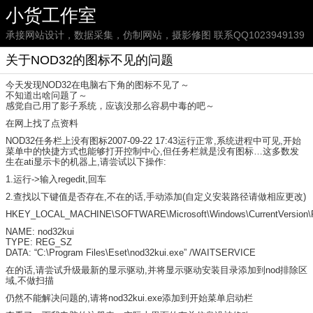
小货工作室
承接网站设计，数据采集，仿制网站，摄影修图 联系QQ1023949139
关于NOD32的图标不见的问题
今天发现NOD32在电脑右下角的图标不见了～
不知道出啥问题了～
感觉自己用了影子系统，应该没那么容易中毒的吧～
在网上找了点资料
NOD32任务栏上没有图标2007-09-22 17:43运行正常,系统进程中可见,开始
菜单中的快捷方式也能够打开控制中心,但任务栏就是没有图标…这多数发
生在ati显示卡的机器上,请尝试以下操作:
1.运行->输入regedit,回车
2.查找以下键值是否存在,不在的话,手动添加(自定义安装路径请做相应更改)
HKEY_LOCAL_MACHINE\SOFTWARE\Microsoft\Windows\CurrentVersion\
NAME: nod32kui
TYPE: REG_SZ
DATA: “C:\Program Files\Eset\nod32kui.exe” /WAITSERVICE
在的话,请尝试升级最新的显示驱动,并将显示驱动安装目录添加到nod排除区
域,不做扫描
仍然不能解决问题的,请将nod32kui.exe添加到开始菜单启动栏