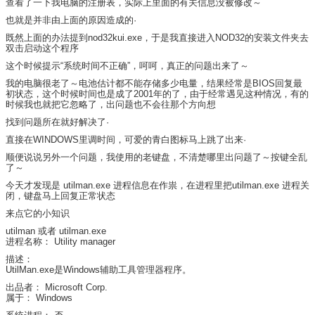
查看了一下我电脑的注册表，实际上里面的有关信息没被修改～
也就是并非由上面的原因造成的·
既然上面的办法提到nod32kui.exe，于是我直接进入NOD32的安装文件夹去
双击启动这个程序
这个时候提示“系统时间不正确”，呵呵，真正的问题出来了～
我的电脑很老了～电池估计都不能存储多少电量，结果经常是BIOS回复最
初状态，这个时候时间也是成了2001年的了，由于经常遇见这种情况，有的
时候我也就把它忽略了，出问题也不会往那个方向想
找到问题所在就好解决了·
直接在WINDOWS里调时间，可爱的青白图标马上跳了出来·
顺便说说另外一个问题，我使用的老键盘，不清楚哪里出问题了～按键全乱
了～
今天才发现是 utilman.exe 进程信息在作祟，在进程里把utilman.exe 进程关
闭，键盘马上回复正常状态
来点它的小知识
utilman 或者 utilman.exe
进程名称： Utility manager
描述：
UtilMan.exe是Windows辅助工具管理器程序。
出品者： Microsoft Corp.
属于： Windows