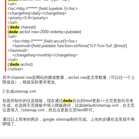
<url>
<loc>http://****** [field:typelink /]</loc>
<changefreq>daily</changefreq>
<priority>0.8</priority>
</url>
{/
dede
:channel}
{
dede
:arclist row=2000 orderby=pubdate}
<url>
<loc>http://****** [field:arcurl/]</loc>
<lastmod>[field:pubdate function=strftime(‘%Y-%m-%d’,@me)/]
</lastmod>
<changefreq>monthly</changefreq>
</url>
{/
dede
:arclist}
</urlset>
其中channel row是网站的频道数量，arclist row是文章数量（可以往一个上
限值设），根据实际要求更改。
2.生成sitemap.xml
前面所制作的仅是模板，现在通过
dede
后台的html更新>>主页更新向导来
生成。在选择主页模板中填入模板路径，比如default/sitemap.xml，在主页
位置填入../sitemap.xml，然后点更新主页html即可。
通过以上简单的两步，google sitemap制作完成。上传的步骤在这里就不再
啰嗦了。