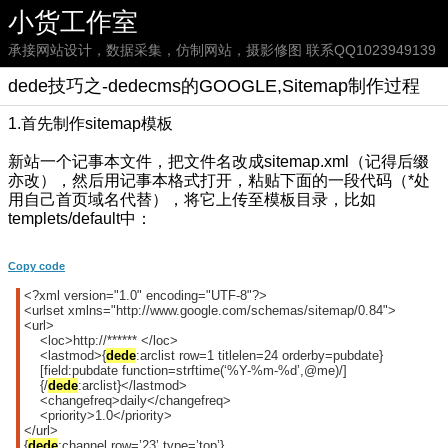
小货工作室
承接网站设计，数据采集，仿制网站，摄影修图 联系QQ1023949139
dede技巧之-dedecms的GOOGLE,Sitemap制作过程
1.首先制作sitemap模板
新站一个记事本文件，把文件名改成sitemap.xml（记得后缀
亦改），然后用记事本格式打开，粘贴下面的一段代码（*处
用自己首页域名代替），将它上传至模板目录，比如
templets/default中：
Copy code
<?xml version="1.0" encoding="UTF-8"?>
<urlset xmlns="http://www.google.com/schemas/sitemap/0.84">
<url>
<loc>http://****** </loc>
<lastmod>{
dede
:arclist row=1 titlelen=24 orderby=pubdate}
[field:pubdate function=strftime(‘%Y-%m-%d’,@me)/]
{/
dede
:arclist}</lastmod>
<changefreq>daily</changefreq>
<priority>1.0</priority>
</url>
{
dede
:channel row=’23’ type=’top’}