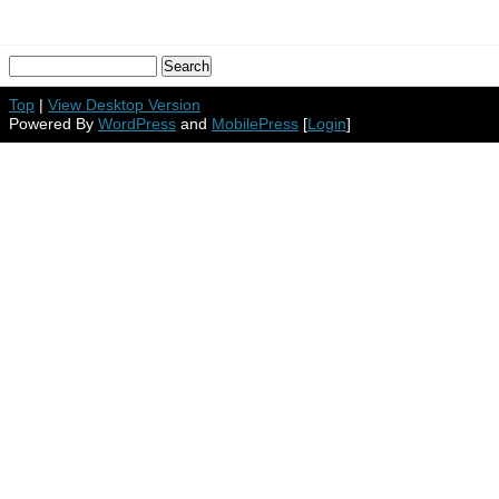
Top
|
View Desktop Version
Powered By
WordPress
and
MobilePress
[
Login
]