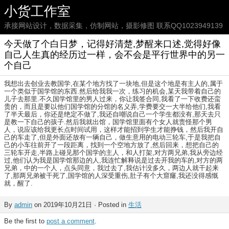
小货工作室
承接网站设计，数据采集，仿制网站，摄影修图 联系QQ1023949139
今天做了个白日梦，记得好清楚,梦醒来口述,觉得好像
自己人生真的经历过一样，会不会是平行世界中的另一
个自己
我想出去创业去教国学,在某个地方找了一块地,但是这个地是有主人的,属于
一个类似于国学馆的东西.然后给我我一次，练习的机会,某天我带着自己的
儿子去那里.不久国学馆里的男人过来，你让我签合同,我看了一下收费还蛮
贵的，而且是要以他们国学馆的分馆的名义弄,学费要交一大半给他们,我看
了半天最后，你还是绝定不做了,我还自嘲说自己一个学生都没有,那天去只
是教一下自己的孩子.然后我就出馆，国学馆里面有个女人就责怪那个男
人，说应该给我更长点时间试用，这样才能招到学生才能挣钱，然后我开自
己的车走了,但是外面还放有一辆自己，做生意用的电动三轮车,于是我把自
己的小车往前开了一段距离，找到一个空地方放了,然后回来，想把自己的
三轮车开走,半路上碰见那个国学的主人，和人打架,对方两兄弟,我从旁边经
过,他们认为我是国学馆那边的人,我连忙解释说是过去开我的车的,对方的两
兄弟，中的一个人，点头同意，我过去了,我估计没多久，两边人就干起来
了,那两兄弟被干死了,国学馆的人深受重伤,肚子有个大窟窿,我还没得感慨
就，醒了.
By
admin
on 2019年10月21日 · Posted in
生活
Be the first to
post a comment
.