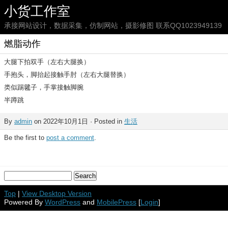
小货工作室
承接网站设计，数据采集，仿制网站，摄影修图 联系QQ1023949139
燃脂动作
大腿下拍双手（左右大腿换）
手抱头，脚抬起接触手肘（左右大腿替换）
类似踢毽子，手掌接触脚腕
半蹲跳
By
admin
on 2022年10月1日 · Posted in
生活
Be the first to
post a comment
.
Top
|
View Desktop Version
Powered By
WordPress
and
MobilePress
[
Login
]