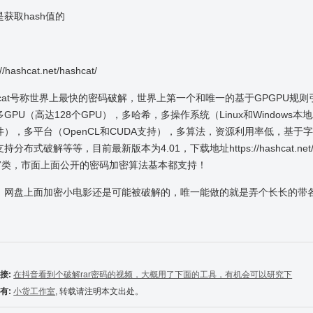
获取hash值的
://hashcat.net/hashcat/
shcat号称世界上最快的密码破解，世界上第一个和唯一的基于GPGPU规则
GPU（高达128个GPU），多哈希，多操作系统（Linux和Windows本
件），多平台（OpenCL和CUDA支持），多算法，资源利用率低，基于
持分布式破解等等，目前最新版本为4.01，下载地址https://hashcat.net/fil
47类，市面上面公开的密码加密算法基本都支持！
，网盘上面加密小电影还是可能被破解的，唯一能做的就是弄个长长的带
接:
在抖音看到个破解rar密码的视频，大概用了下面的工具，有机会可以研究下
有:
小货工作室
, 转载请注明本文出处。