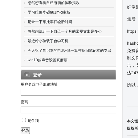
忽然想看看自己电脑的体验指数
好像是
学习维修华硕h81m-d主板
然后
记录一下摩托车打轮胎时间
https
忽然想统计一下自己一个月的常规支出是多少
最近给小孩装了台学习机
ha
免费多
今天拆了笔记本的电池+算一算整备旧笔记本的支出
制文
win10的声音设置真麻烦
击，支
达2
登录
用户名或电子邮箱地址
所以
密码
记住我
本文链
版权所
登录