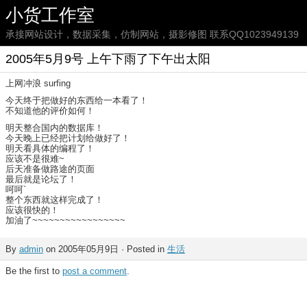
小货工作室
承接网站设计，数据采集，仿制网站，摄影修图 联系QQ1023949139
2005年5月9号 上午下雨了下午出太阳
上网冲浪 surfing
今天终于把做好的东西给一本看了！
不知道他的评价如何！
明天整合国内的数据库！
今天晚上已经把计划给做好了！
明天看具体的编程了！
应该不是很难~
后天准备做路途的页面
最后就是论坛了！
呵呵`
整个东西就这样完成了！
应该很快的！
加油了~~~~~~~~~~~~~~~~~
By
admin
on 2005年05月9日 · Posted in
生活
Be the first to
post a comment
.