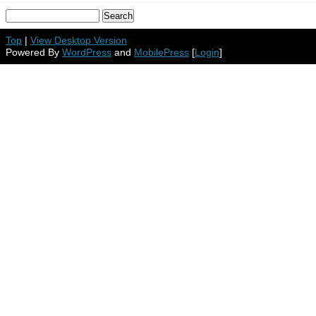
Top
|
View Desktop Version
Powered By
WordPress
and
MobilePress
[
Login
]