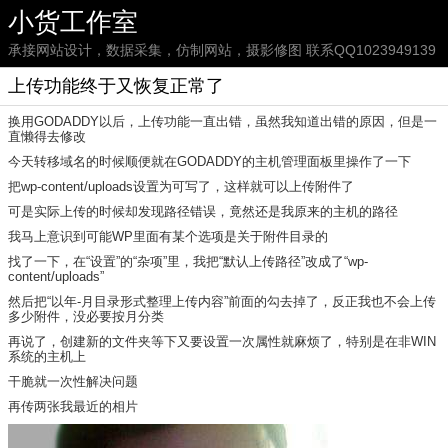
小货工作室
承接网站设计，数据采集，仿制网站，摄影修图 联系QQ1023949139
上传功能终于又恢复正常了
换用GODADDY以后，上传功能一直出错，虽然我知道出错的原因，但是一
直懒得去修改
今天转移域名的时候顺便就在GODADDY的主机管理面板里操作了一下
把wp-content/uploads设置为可写了，这样就可以上传附件了
可是实际上传的时候却发现路径错误，竟然还是我原来的主机的路径
我马上意识到可能WP里面有某个选项是关于附件目录的
找了一下，在“设置”的“杂项”里，我把“默认上传路径”改成了“wp-
content/uploads”
然后把“以年-月目录形式整理上传内容”前面的勾去掉了，反正我也不会上传
多少附件，没必要按月分类
再说了，创建新的文件夹等下又要设置一次属性就麻烦了，特别是在非WIN
系统的主机上
干脆就一次性解决问题
再传两张我最近的相片