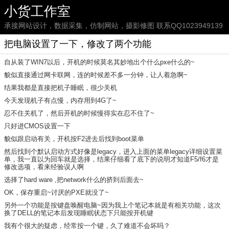
小货工作室
承接网站设计，数据采集，仿制网站，摄影修图 联系QQ1023949139
把电脑设置了一下，修改了两个功能
自从装了WIN7以后，开机的时候莫名其妙地出个什么pxe什么的~
貌似直接通过网卡联网，连的时候差不多一分钟，让人着急啊~
结果我都是直接把机子睡眠，很少关机
今天发现机子有点慢，内存用到4G了~
忍不住关机了，然后开机的时候慢得实在忍不住了~
只好进CMOS设置一下
貌似跟启动有关，开机按F2进去后找到boot菜单
然后找到个默认启动方式好像是legacy，进入上面的菜单legacy详细设置菜
单，我一直以为回车就是选择，结果仔细看了底下的说明才知道F5/f6才是
修改选项，看来经验误人啊
选择了hard ware ,把network什么的挤到后面去~
OK，保存重启~讨厌的PXE就没了~
另外一个功能是按键盘唤醒电脑~因为我上个笔记本就是有相关功能，这次
换了DELL的笔记本后发现睡眠状态下只能按开机键
我有个很大的疑虑，经常按一个键，久了难道不会坏吗？