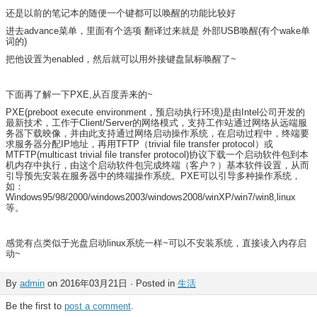
还是以前的笔记本的随便一个键都可以唤醒的功能比较好
进去advance菜单，里面有个选项 翻译过来就是 外部USB唤醒(有个wake单
词的)
把他设置为enabled，然后就可以用外接键盘鼠标唤醒了~
下面再了解一下PXE,从百度弄来的~
PXE(preboot execute environment，预启动执行环境)是由Intel公司开发的
最新技术，工作于Client/Server的网络模式，支持工作站通过网络从远端服
务器下载映像，并由此支持通过网络启动操作系统，在启动过程中，终端要
求服务器分配IP地址，再用TFTP（trivial file transfer protocol）或
MTFTP(multicast trivial file transfer protocol)协议下载一个启动软件包到本
机内存中执行，由这个启动软件包完成终端（客户？）基本软件设置，从而
引导预先安装在服务器中的终端操作系统。PXE可以引导多种操作系统，
如：
Windows95/98/2000/windows2003/windows2008/winXP/win7/win8,linux
等。
感觉有点类似于光盘启动linux系统一样~可以不安装系统，直接读入内存启
动~
By
admin
on 2016年03月21日 · Posted in
生活
Be the first to
post a comment
.