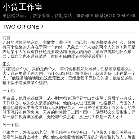
小货工作室
承接网站设计，数据采集，仿制网站，摄影修图 联系QQ1023949139
TWO OR ONE？
前言
无聊的时候写的东西，非散文，非小说，自己都不知道想要表达什么。好象
有两个性格的人存在于同一个肉体，又象是一个人做的两个人的梦！到底是
表达某个人的双重性格还是要表达精神病人的内心世界再或者其他什么东
西，我自己也不是很清楚，留给有缘的读者去慢慢感受吧！
正文
“我们是两个人，真的是两个人，我们俩相貌如此迥异，性格差别也那么巨
大，命运更是千差万别，为什么你们都不相信我们，就因为我们现在是一个
人。”他经常喃喃地吐出这些无数次，已经重复了无数次的话，他迷茫的眼
睛下似乎隐藏着某个秘密。
一个他
坦白说，他真的很优秀，从小到大都表现得异常出类拔萃，最后学业有成，
工作顺心，成为众人羡慕的榜样。他的为人也很直爽，性格极好，周围的人
都夸他是传统中夹杂着现代元素的好男人。平日里他喜欢梳个西装头，穿着
时下流行的休闲夹克，天冷的时候脖子上围个围巾，显得那么文质彬彬，俨
然一副知识青年的形象，无论哪个角度看，从上到下都是一表人才！
另一个他
他很内向，外表沉稳老实，看见陌生人很少开口，与他呆久了都会感觉有一
股寒气从他身上冲出。偶尔他也会凭着他老实可靠的外表欺骗其他人，每当