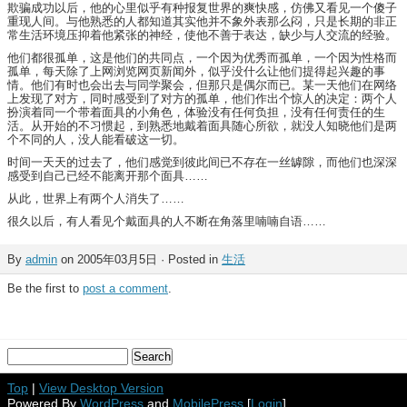
欺骗成功以后，他的心里似乎有种报复世界的爽快感，仿佛又看见一个傻子
重现人间。与他熟悉的人都知道其实他并不象外表那么闷，只是长期的非正
常生活环境压抑着他紧张的神经，使他不善于表达，缺少与人交流的经验。
他们都很孤单，这是他们的共同点，一个因为优秀而孤单，一个因为性格而
孤单，每天除了上网浏览网页新闻外，似乎没什么让他们提得起兴趣的事
情。他们有时也会出去与同学聚会，但那只是偶尔而已。某一天他们在网络
上发现了对方，同时感受到了对方的孤单，他们作出个惊人的决定：两个人
扮演着同一个带着面具的小角色，体验没有任何负担，没有任何责任的生
活。从开始的不习惯起，到熟悉地戴着面具随心所欲，就没人知晓他们是两
个不同的人，没人能看破这一切。
时间一天天的过去了，他们感觉到彼此间已不存在一丝罅隙，而他们也深深
感受到自己已经不能离开那个面具……
从此，世界上有两个人消失了……
很久以后，有人看见个戴面具的人不断在角落里喃喃自语……
By
admin
on 2005年03月5日 · Posted in
生活
Be the first to
post a comment
.
Top
|
View Desktop Version
Powered By
WordPress
and
MobilePress
[
Login
]