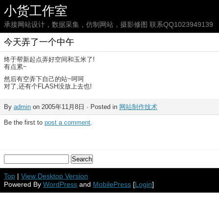
小货工作室
承接网站设计，数据采集，仿制网站，摄影修图 联系QQ1023949139
今天弄了一个中午
终于帮新起点弄好空间和玉米了!
有点累~
然后有空弄下自己的站~呵呵
对了,还有个FLASH没放上去也!
By
admin
on 2005年11月8日 · Posted in
网站制作技术
Be the first to
post a comment
.
Top
|
View Desktop Version
Powered By
WordPress
and
MobilePress
[
Login
]