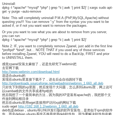
Uninstall:
dpkg -l *apache* *mysql* *php* | grep ^ii | awk ‘{ print $2}’ | xargs sudo apt-
get -y purge –auto-remove
Note: This will completely uninstall P.M.A.(PhP,MySQL,Apache) without
questing you!!! You can remove “-y” from the syntax you you want to be
asked if, or if not you want want to remove the packages.
Or you you want to see what you are about to remove from you server,
you can run:
dpkg -l *apache* *mysql* *php* | grep ^ii | awk ‘{ print $2}’
Note 2: IF, you want to completely remove Zpanel, just add in the first line
*proftpd* *bind*, but… NOTE THAT if you used any of those services
before installing Zpanel, YOU will need to do a BackUp, FIRST and prior
to UNINSTALL them.
感觉zpanel安装太麻烦了，还是先研究下webmin把
去官网下载
http://www.webmin.com/download.html
选适合ubuntu的
发现在ubuntu里直接下载不了，进去后会自动跳转下载
http://prdownloads.sourceforge.net/webadmin/webmin_1.660_all.deb
只好先下到我的xp里面，然后发现个大问题，怎么弄到ubuntu里，网上说可
以samba啥的文件共享或者ftp啥的
然后我想了一个最简单的方法，因为我的XP是装有apache的，我把那个文
件放到网站根目录
然后在ubuntu里用wget直接用IP访问xp的网站下载
sudo wget
http://192.168.1.2/webmin_1.660_all.deb
deb包是debian，ubuntu等LINUX发行版的软件安装包，是类似于rpm的软件
包，而非debian,ubuntu系统不推荐使用deb软件包，因为要解决软件包依赖