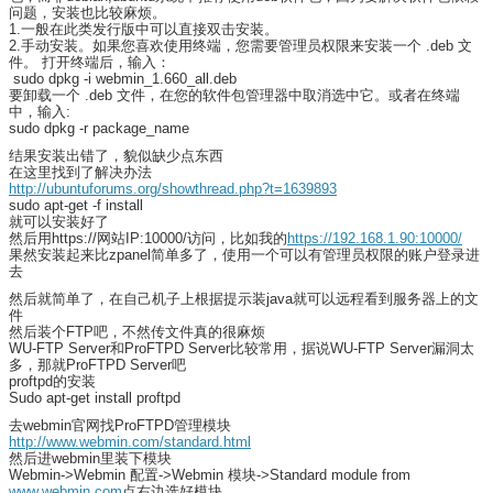
问题，安装也比较麻烦。
1.一般在此类发行版中可以直接双击安装。
2.手动安装。如果您喜欢使用终端，您需要管理员权限来安装一个 .deb 文
件。 打开终端后，输入：
sudo dpkg -i webmin_1.660_all.deb
要卸载一个 .deb 文件，在您的软件包管理器中取消选中它。或者在终端
中，输入:
sudo dpkg -r package_name
结果安装出错了，貌似缺少点东西
在这里找到了解决办法
http://ubuntuforums.org/showthread.php?t=1639893
sudo apt-get -f install
就可以安装好了
然后用https://网站IP:10000/访问，比如我的
https://192.168.1.90:10000/
果然安装起来比zpanel简单多了，使用一个可以有管理员权限的账户登录进
去
然后就简单了，在自己机子上根据提示装java就可以远程看到服务器上的文
件
然后装个FTP吧，不然传文件真的很麻烦
WU-FTP Server和ProFTPD Server比较常用，据说WU-FTP Server漏洞太
多，那就ProFTPD Server吧
proftpd的安装
Sudo apt-get install proftpd
去webmin官网找ProFTPD管理模块
http://www.webmin.com/standard.html
然后进webmin里装下模块
Webmin->Webmin 配置->Webmin 模块->Standard module from
www.webmin.com
点右边选好模块