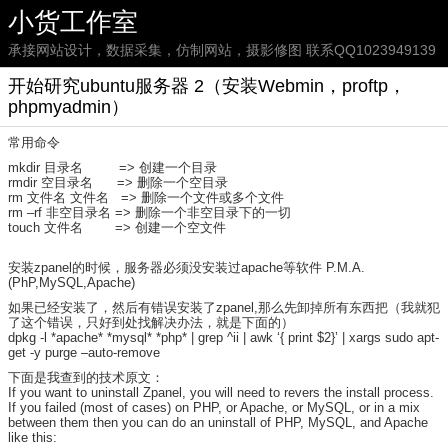
小货工作室
承接网站设计，数据采集，仿制网站，摄影修图 联系QQ1023949139
开始研究ubuntu服务器 2（安装Webmin，proftp，
phpmyadmin）
常用命令
mkdir 目录名 => 创建一个目录
rmdir 空目录名 => 删除一个空目录
rm 文件名 文件名 => 删除一个文件或多个文件
rm –rf 非空目录名 => 删除一个非空目录下的一切
touch 文件名 => 创建一个空文件
安装zpanel的时候，服务器必须没安装过apache等软件 P.M.A.
(PhP,MySQL,Apache)
如果已经安装了，然后有错误安装了zpanel,那么先卸掉所有东西把（我就犯
了这个错误，只好到处找解决办法，就是下面的）
dpkg -l *apache* *mysql* *php* | grep ^ii | awk ‘{ print $2}’ | xargs sudo apt-
get -y purge –auto-remove
下面是我查到的技术原文：
If you want to uninstall Zpanel, you will need to revers the install process.
If you failed (most of cases) on PHP, or Apache, or MySQL, or in a mix
between them then you can do an uninstall of PHP, MySQL, and Apache
like this: