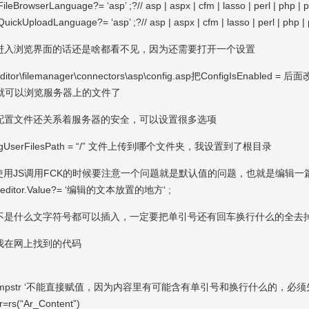
FileBrowserLanguage?= ‘asp’ ;?// asp | aspx | cfm | lasso | perl | php | 
QuickUploadLanguage?= ‘asp’ ;?// asp | aspx | cfm | lasso | perl | php |
进入浏览界面的话还是啥都看不见，因为还需要打开一个设置
itor\filemanager\connectors\asp\config.asp把ConfigIsEnabled = 后
ue就可以浏览服务器上的文件了
配置文件还关系着服务器的安全，可以设置很多选项
figUserFilesPath = “/” 文件上传到哪个文件夹，我设置到了根目录
P使用JS调用FCK的时候要注意一个问题就是默认值的问题，也就是编辑一
Keditor.Value?= ‘编辑的文本放置的地方
‘
;
不是什么文字符号都可以插入，一定要把单引号还有回车换行什么的全去掉
我在网上找到的代码
 tmpstr ‘不能直接赋值，因为内容里有可能含有单引号和换行什么的，必
r=rs(“Ar_Content”)