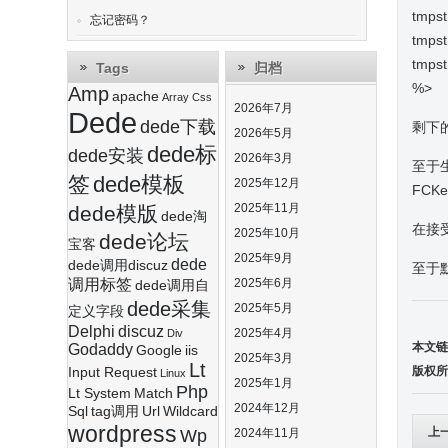
tmpstr
忘记密码？
tmpst
tmpst
Tags
归档
%>
Amp
apache
Array
Css
2026年7月
Dede
dede下载
剩下的
2026年5月
dede标
dede安装
2026年3月
至于生
签
dede模板
2025年12月
FCKe
2025年11月
dede模版
dede淘
在接
2025年10月
dede论坛
宝客
2025年9月
dede
dede调用discuz
至于默
调用标签
2025年6月
dede调用自
dede采集
2025年5月
定义字段
Delphi
discuz
2025年4月
Div
本文链
Godaddy
Google
iis
2025年3月
Lt
版权所
Input Request
Linux
2025年1月
Php
Lt System
Match
2024年12月
Sql
tag调用
Url
Wildcard
wordpress
上
Wp
2024年11月