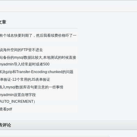
现乱码
文章
有个域名快要到期了，然后我看续费价格吓了一
说海外空间的FTP登不进去
站备份的mysql数据比较大,本地测试的时候直接
pmyadmin导入经常超时或者500
l解决gzip和Transfer-Encoding:chunked的问题
表单验证-12个常用的JS表单验证
p插入mysql数据库语句要注意的一些事情
pmyadmin设置自增字段
AUTO_INCREMENT）
查看pdf
表评论