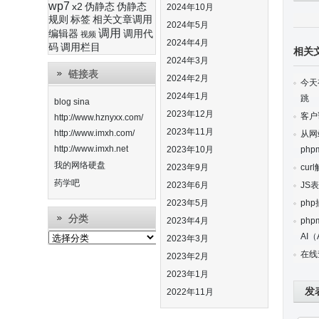
wp7
x2
伪静态
伪静态
2024年10月
出
规则
标签
相关文章调用
2024年5月
调用
编辑器
调用代
视频
2024年4月
码
调用栏目
相关
2024年3月
链接表
2024年2月
今天
2024年1月
跳
blog sina
2023年12月
客户
http://www.hznyxx.com/
2023年11月
http://www.imxh.com/
从网
http://www.imxh.net
2023年10月
ph
我的网络硬盘
2023年9月
cur
药学吧
2023年6月
JS
2023年5月
ph
分类
2023年4月
ph
分
AI（
2023年3月
类
在线
2023年2月
2023年1月
发
2022年11月