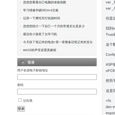
var _
忽然想看看自己电脑的体验指数
var _
学习维修华硕h81m-d主板
但是
记录一下摩托车打轮胎时间
忽然想统计一下自己一个月的常规支出是多少
找到ed
最近给小孩装了台学习机
Tr
今天拆了笔记本的电池+算一算整备旧笔记本的支出
这个
win10的声音设置真麻烦
Con
登录
AS
用户名或电子邮箱地址
oFC
然而
密码
这是
<%
记住我
dim
登录
tmpst