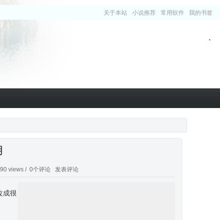
关于本站
小说推荐
常用软件
我的书签
用
0 views /
0个评论
发表评论
改成很