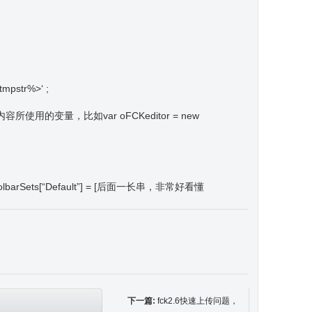
pstr%>
‘
;
变量，比如var oFCKeditor = new
rSets[“Default”] = [后面一长串，非常好看懂
下一篇:
fck2.6快速上传问题，